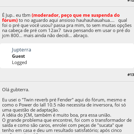
20 de November de 2011, as 08:11:57
É Jup.. eu t
b
m
(moderador, peço que me suspenda do
fórum)
to no aguardo aqui ansioso hauhauhauahua.... qual
foi o pré que você usou? passa pra mim, to sem muitas opções
na cabeça de pré com 12ax7 tava pensando em usar o pré do
jcm 800... mais ainda não decidi... abraço.
Jupterra
Guest
Logged
#13
20 de November de 2011, as 13:04:13
Olá gubterra.
Eu usei o "Twin reverb pré Fender" aqui do fórum, mesmo e
como o Power do Iall 10.5 não necessita de inversora, foi só
uma questão de adaptação.
A idéia do JCM, também é muito boa, pra essa união.
O grande problema que encontrei, foi com o transformador de
saída e como são caros, enrolei com peças de "sucata" que
tenho em casa e deu um resultado satisfatório; após cinco