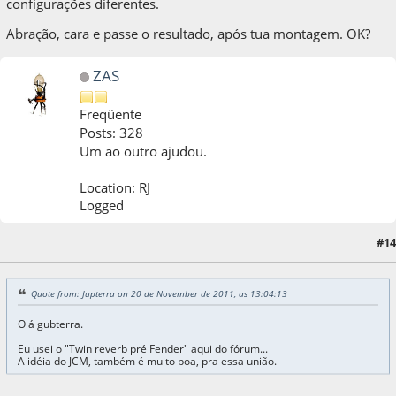
configurações diferentes.
Abração, cara e passe o resultado, após tua montagem. OK?
ZAS
Freqüente
Posts: 328
Um ao outro ajudou.
Location: RJ
Logged
#14
20 de November de 2011, as 13:21:41
Quote from: Jupterra on 20 de November de 2011, as 13:04:13
Olá gubterra.
Eu usei o "Twin reverb pré Fender" aqui do fórum...
A idéia do JCM, também é muito boa, pra essa união.