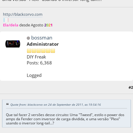
http://blackcorvo.com
|
|
|
Ela/dela
desde Agosto
2
0
2
1
bossman
Administrator
DIY Freak
Posts: 6,368
Logged
#2
24 de September de 2011, as 20:27:29
Quote from: blackcorvo on 24 de September de 2011, as 19:54:16
Que tal fazer 2 versões desse circuito: Uma "Tweed", estilo o power dos
amps da Fender com inversor de carga dividida, e uma versão "Plexi"
usando o inversor long-tail...?