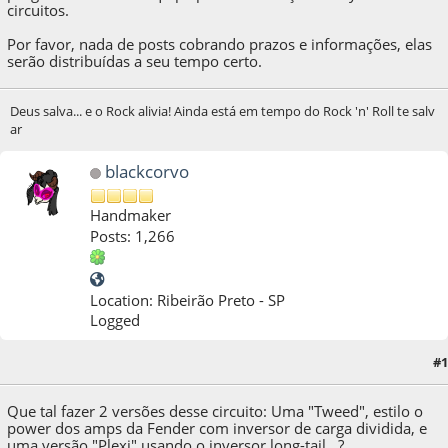
circuitos.
Por favor, nada de posts cobrando prazos e informações, elas
serão distribuídas a seu tempo certo.
Deus salva... e o Rock alivia! Ainda está em tempo do Rock 'n' Roll te salv
ar
blackcorvo
Handmaker
Posts: 1,266
Location: Ribeirão Preto - SP
Logged
#1
24 de September de 2011, as 19:54:16
Que tal fazer 2 versões desse circuito: Uma "Tweed", estilo o
power dos amps da Fender com inversor de carga dividida, e
uma versão "Plexi" usando o inversor long-tail...?