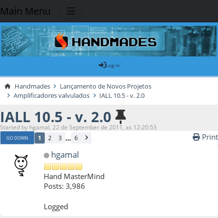
Main Menu
Log in
Handmades
Lançamento de Novos Projetos
Amplificadores valvulados
IALL 10.5 - v. 2.0
IALL 10.5 - v. 2.0
Started by hgamal, 22 de September de 2011, as 12:20:53
Print
...
1
2
3
6
GO DOWN
hgamal
Hand MasterMind
Posts: 3,986
Logged