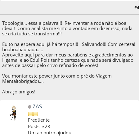
25 de September de 2011, as 07:27:31
Last Edit
: 25 de September de 2011, as
#4
07:44:30 by gubterra
Topologia... essa a palavra!!! Re-inventar a roda não é boa
idéia!! Como analista me sinto a vontade em dizer isso, nada
se cria tudo se transforma!!!
Eu to na espera aqui já há tempos!!! Salivando!!! Com certeza!
huahuahauhaua.....
Aproveito aqui para dar meus parabéns e agradecimentos ao
Hgamal e ao Edu! Pois tenho certeza que nada será divulgado
antes de passar pelo crivo refinado de vocês!
Vou montar este power junto com o pré do Viagem
Mental(obrigado)....
Abraço amigos!
ZAS
Freqüente
Posts: 328
Um ao outro ajudou.