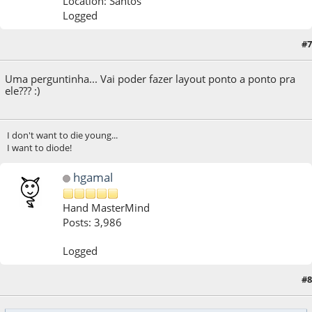
Location: Santos
Logged
#7
29 de October de 2011, as 12:16:14
Uma perguntinha... Vai poder fazer layout ponto a ponto pra
ele??? :)
I don't want to die young...
I want to diode!
hgamal
Hand MasterMind
Posts: 3,986
Logged
#8
29 de October de 2011, as 15:59:37