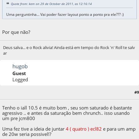
Quote from: kem on 29 de October de 2011, as 12:16:14
Uma perguntinha... Vai poder fazer layout ponto a ponto pra ele??? :)
Por que não?
Deus salva... e o Rock alivia! Ainda está em tempo do Rock 'n' Roll te salv
ar
hugob
Guest
Logged
#9
11 de November de 2011, as 19:21:57
Tenho o iall 10.5 é muito bom , seu som saturado é bastante
agressivo .. e antes da saturação bem chrunch.. isso usando
um pre jcm800
Uma fez tive a ideia de juntar
4 ( quatro ) ecl82
e para um amp
de 20w seria possivel!?