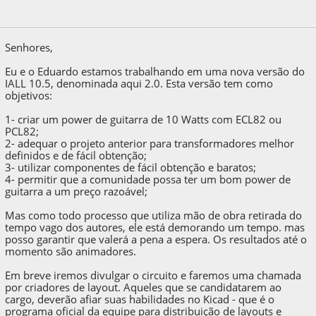
22 de September de 2011, as 12:20:53
Senhores,
Eu e o Eduardo estamos trabalhando em uma nova versão do
IALL 10.5, denominada aqui 2.0. Esta versão tem como
objetivos:
1- criar um power de guitarra de 10 Watts com ECL82 ou
PCL82;
2- adequar o projeto anterior para transformadores melhor
definidos e de fácil obtenção;
3- utilizar componentes de fácil obtenção e baratos;
4- permitir que a comunidade possa ter um bom power de
guitarra a um preço razoável;
Mas como todo processo que utiliza mão de obra retirada do
tempo vago dos autores, ele está demorando um tempo. mas
posso garantir que valerá a pena a espera. Os resultados até o
momento são animadores.
Em breve iremos divulgar o circuito e faremos uma chamada
por criadores de layout. Aqueles que se candidatarem ao
cargo, deverão afiar suas habilidades no Kicad - que é o
programa oficial da equipe para distribuição de layouts e