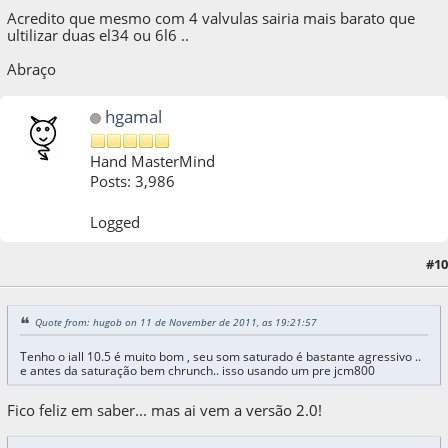
Acredito que mesmo com 4 valvulas sairia mais barato que
ultilizar duas el34 ou 6l6 ..
Abraço
hgamal
Hand MasterMind
Posts: 3,986
Logged
#10
11 de November de 2011, as 19:29:08
Quote from: hugob on 11 de November de 2011, as 19:21:57
Tenho o iall 10.5 é muito bom , seu som saturado é bastante agressivo ..
e antes da saturação bem chrunch.. isso usando um pre jcm800
Fico feliz em saber... mas ai vem a versão 2.0!