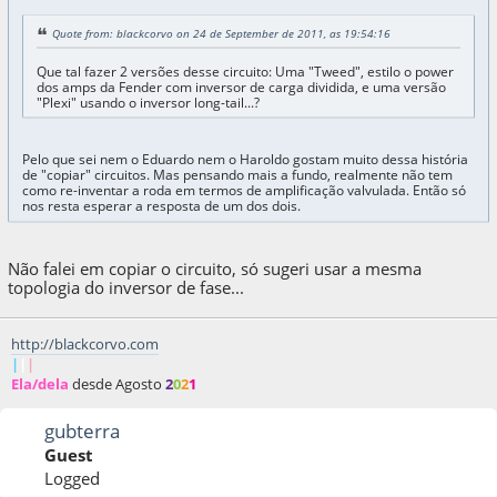
Quote from: blackcorvo on 24 de September de 2011, as 19:54:16
Que tal fazer 2 versões desse circuito: Uma "Tweed", estilo o power
dos amps da Fender com inversor de carga dividida, e uma versão
"Plexi" usando o inversor long-tail...?
Pelo que sei nem o Eduardo nem o Haroldo gostam muito dessa história
de "copiar" circuitos. Mas pensando mais a fundo, realmente não tem
como re-inventar a roda em termos de amplificação valvulada. Então só
nos resta esperar a resposta de um dos dois.
Não falei em copiar o circuito, só sugeri usar a mesma
topologia do inversor de fase...
http://blackcorvo.com
|
|
|
Ela/dela
desde Agosto
2
0
2
1
gubterra
Guest
Logged