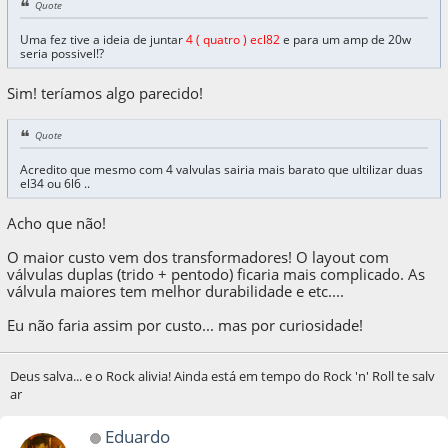
Quote
Uma fez tive a ideia de juntar
4 ( quatro ) ecl82
e para um amp de 20w
seria possivel!?
Sim! teríamos algo parecido!
Quote
Acredito que mesmo com 4 valvulas sairia mais barato que ultilizar duas
el34 ou 6l6 ..
Acho que não!
O maior custo vem dos transformadores! O layout com
válvulas duplas (trido + pentodo) ficaria mais complicado. As
válvula maiores tem melhor durabilidade e etc....
Eu não faria assim por custo... mas por curiosidade!
Deus salva... e o Rock alivia! Ainda está em tempo do Rock 'n' Roll te salv
ar
Eduardo