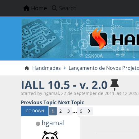
Home
Search
Handmades
Lançamento de Novos Projet
IALL 10.5 - v. 2.0
Started by hgamal, 22 de September de 2011, as 12:20:5
Previous Topic
-
Next Topic
...
1
2
3
6
GO DOWN
hgamal
22 de September d