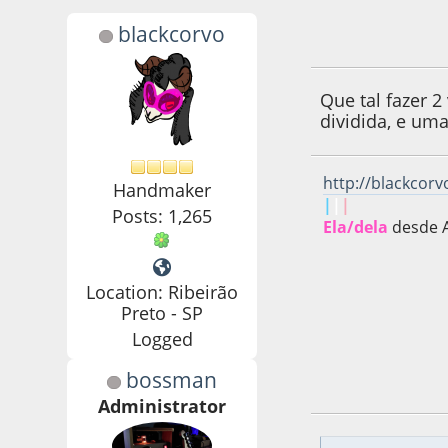
blackcorvo
24 de September d
Que tal fazer 
dividida, e uma
http://blackcor
Handmaker
|
|
|
Posts: 1,265
Ela/dela
desde 
Location: Ribeirão
Preto - SP
Logged
bossman
24 de September d
Administrator