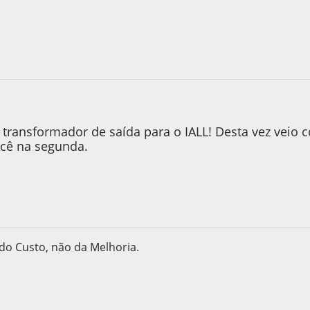
2011, as 09:07:12
transformador de saída para o IALL! Desta vez veio c
cê na segunda.
 do Custo, não da Melhoria.
2011, as 12:16:14