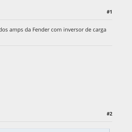
#1
r dos amps da Fender com inversor de carga
#2