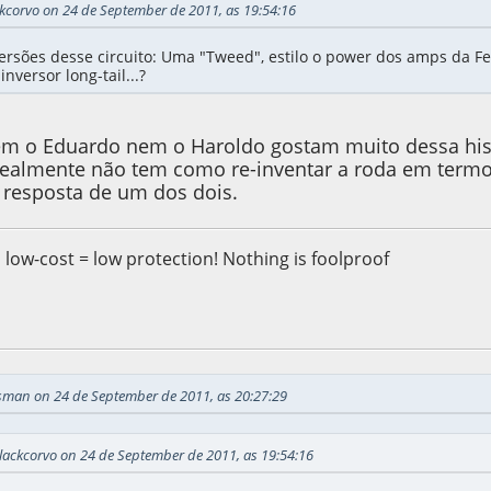
kcorvo on 24 de September de 2011, as 19:54:16
versões desse circuito: Uma "Tweed", estilo o power dos amps da F
inversor long-tail...?
em o Eduardo nem o Haroldo gostam muito dessa hist
realmente não tem como re-inventar a roda em termos
a resposta de um dos dois.
, low-cost = low protection! Nothing is foolproof
e 2011, as 05:50:50
sman on 24 de September de 2011, as 20:27:29
lackcorvo on 24 de September de 2011, as 19:54:16