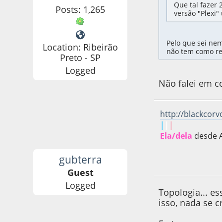
Que tal fazer 
Posts: 1,265
versão "Plexi" 
Pelo que sei ne
Location: Ribeirão
não tem como re-
Preto - SP
Logged
Não falei em co
http://blackcor
|
|
|
Ela/dela
desde 
gubterra
25 de September d
Guest
Logged
Topologia... es
isso, nada se c