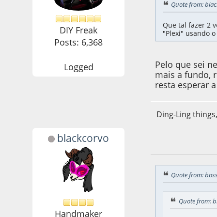
Quote from: blac
Que tal fazer 2 
DIY Freak
"Plexi" usando o 
Posts: 6,368
Pelo que sei n
Logged
mais a fundo, 
resta esperar 
Ding-Ling things
blackcorvo
25 de September d
Quote from: bos
Quote from: b
Handmaker