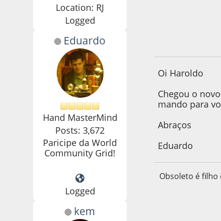
Location: RJ
Logged
Eduardo
29 de October de 
Oi Haroldo
Chegou o novo 
mando para vo
Hand MasterMind
Abraços
Posts: 3,672
Paricipe da World
Eduardo
Community Grid!
Obsoleto é filho
Logged
kem
29 de October de 