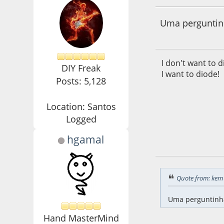
Uma perguntinha
I don't want to d
DIY Freak
I want to diode!
Posts: 5,128
Location: Santos
Logged
hgamal
29 de October de 
Quote from: kem 
Uma perguntinha.
Hand MasterMind