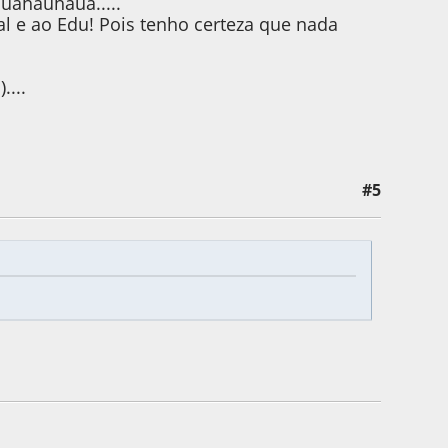
huahauhaua.....
 e ao Edu! Pois tenho certeza que nada
...
#5