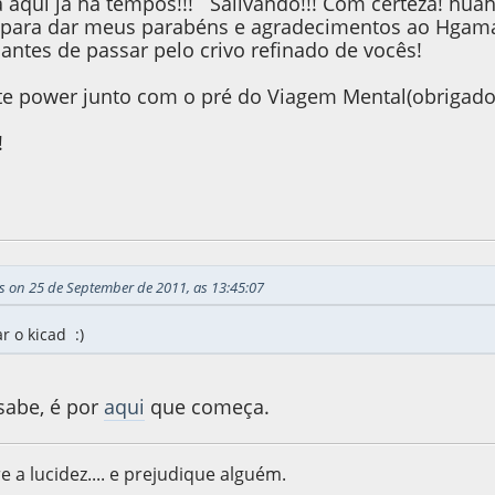
a aqui já há tempos!!! Salivando!!! Com certeza! hua
 para dar meus parabéns e agradecimentos ao Hgamal
antes de passar pelo crivo refinado de vocês!
e power junto com o pré do Viagem Mental(obrigado).
!
e 2011, as 15:06:48
s on 25 de September de 2011, as 13:45:07
r o kicad :)
sabe, é por
aqui
que começa.
e a lucidez.... e prejudique alguém.