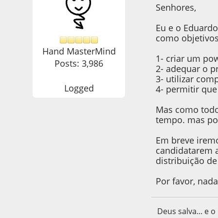
Senhores,
Eu e o Eduardo
como objetivos
Hand MasterMind
1- criar um po
Posts: 3,986
2- adequar o p
3- utilizar com
Logged
4- permitir qu
Mas como todo 
tempo. mas pos
Em breve iremo
candidatarem a
distribuição de
Por favor, nad
Deus salva... e o