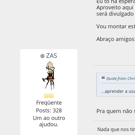
Eu to na esper
Aproveito aqui
será divulgado 
Vou montar est
Abraço amigos
ZAS
25 de September d
Quote from: Chri
...aprender a usa
Freqüente
Posts: 328
Pra quem não 
Um ao outro
ajudou.
Nada que nos tir