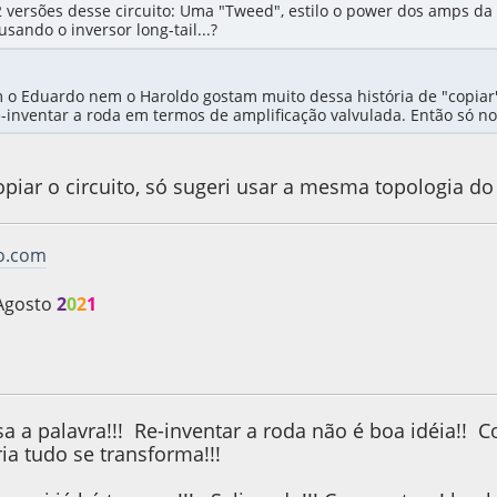
2 versões desse circuito: Uma "Tweed", estilo o power dos amps da
usando o inversor long-tail...?
m o Eduardo nem o Haroldo gostam muito dessa história de "copiar
inventar a roda em termos de amplificação valvulada. Então só no
piar o circuito, só sugeri usar a mesma topologia do 
vo.com
Agosto
2
0
2
1
e 2011, as 07:27:31
Last Edit
: 25 de September de 2011, as 07:4
sa a palavra!!! Re-inventar a roda não é boa idéia!!
ria tudo se transforma!!!