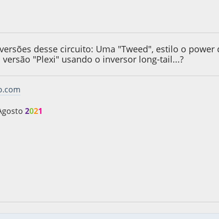
e 2011, as 19:54:16
2 versões desse circuito: Uma "Tweed", estilo o powe
 versão "Plexi" usando o inversor long-tail...?
vo.com
Agosto
2
0
2
1
e 2011, as 20:27:29