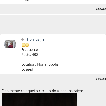
#10440
01 de February de 2023, as 14:03:18
Thomas_h
Freqüente
Posts: 408
Location: Florianópolis
Logged
#10441
03 de October de 2023, as 12:42:38
Finalmente coloquei o circuito do u-boat na caixa: