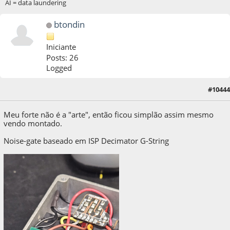
AI = data laundering
btondin
Iniciante
Posts: 26
Logged
#10444
12 de January de 2024, as 16:11:59
Meu forte não é a "arte", então ficou simplão assim mesmo
vendo montado.
Noise-gate baseado em ISP Decimator G-String