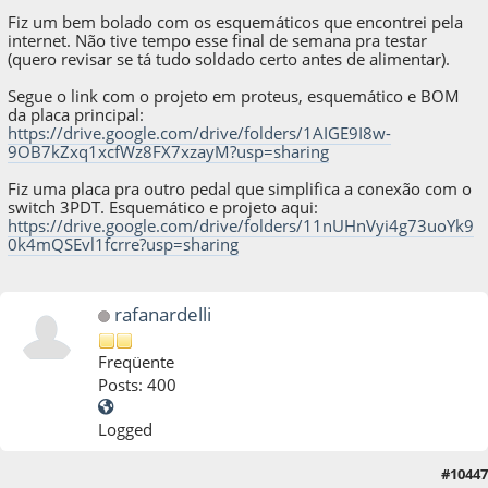
Fiz um bem bolado com os esquemáticos que encontrei pela
internet. Não tive tempo esse final de semana pra testar
(quero revisar se tá tudo soldado certo antes de alimentar).
Segue o link com o projeto em proteus, esquemático e BOM
da placa principal:
https://drive.google.com/drive/folders/1AIGE9I8w-
9OB7kZxq1xcfWz8FX7xzayM?usp=sharing
Fiz uma placa pra outro pedal que simplifica a conexão com o
switch 3PDT. Esquemático e projeto aqui:
https://drive.google.com/drive/folders/11nUHnVyi4g73uoYk9
0k4mQSEvl1fcrre?usp=sharing
rafanardelli
Freqüente
Posts: 400
Logged
20 de February de 2024, as 19:59:49
Last Edit
: 20 de February de 2024, as 20:03:22
#10447
by rafanardelli