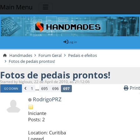
Main Menu
Log in
Handmades
Forum Geral
Pedais e efeitos
Fotos de pedais prontos!
Fotos de pedais prontos!
Started by biglouis, 22 de April de 2010, as 21:12:06
Print
...
1
695
696
697
GO DOWN
RodrigoPRZ
Iniciante
Posts: 2
Location: Curitiba
Logged