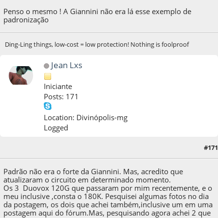
Penso o mesmo ! A Giannini não era lá esse exemplo de
padronização
Ding-Ling things, low-cost = low protection! Nothing is foolproof
Jean Lxs
Iniciante
Posts: 171
Location: Divinópolis-mg
Logged
#171
11 de March de 2021, as 05:07:05
Padrão não era o forte da Giannini. Mas, acredito que
atualizaram o circuito em determinado momento.
Os 3 Duovox 120G que passaram por mim recentemente, e o
meu inclusive ,consta o 180K. Pesquisei algumas fotos no dia
da postagem, os dois que achei também,inclusive um em uma
postagem aqui do fórum.Mas, pesquisando agora achei 2 que