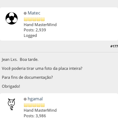
Matec
Hand MasterMind
Posts: 2,939
Logged
#177
25 de March de 2021, as 19:41:00
Jean Lxs. Boa tarde.
Você poderia tirar uma foto da placa inteira?
Para fins de documentação?
Obrigado!
hgamal
Hand MasterMind
Posts: 3,986