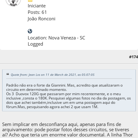
Iniciante
Posts: 61
João Ronconi
Location: Nova Veneza - SC
Logged
#174
11 de March de 2021, as 21:23:59
Quote from: Jean Lxs on 11 de March de 2021, as 05:07:05
Padrão não era o forte da Giannini. Mas, acredito que atualizaram o
circuito em determinado momento.
Os 3 Duovox 120G que passaram por mim recentemente, e o meu
inclusive ,consta o 180K. Pesquisei algumas fotos no dia da postagem, os
dois que achei também,inclusive um em uma postagem aqui do
fórum.Mas, pesquisando agora achei 2 que usam 1M.
Sem implicar em desconfiança aqui, apenas para fins de
arquivamento: pode postar fotos desses circuitos, se tiveres
aí? Acho que teria um enorme valor documental. A linha Thor