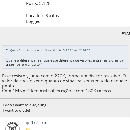
Posts: 5,128
Location: Santos
Logged
11 de March de 2021, as 16:35:29
Last Edit
: 11 de March de 2021, as 16:37:43 by
#173
kem
Quote from: bossman on 11 de March de 2021, as 16:28:30
Qual é a diferença real que esse diferença de valores entre resistores vai
trazer para o circuito ?
Esse resistor, junto com o 220K, forma um divisor resistivo. O
valor dele vai dizer o quanto de sinal vai ser atenuado naquele
ponto.
Com 1M você tem mais atenuação e com 180K menos.
I don't want to die young...
I want to diode!
Ronconi