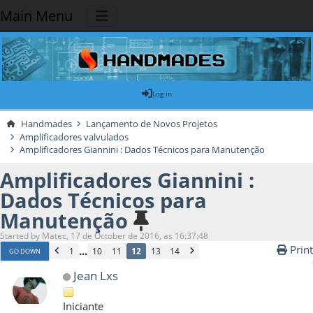
Main Menu
Log in
Handmades
Lançamento de Novos Projetos
Amplificadores valvulados
Amplificadores Giannini : Dados Técnicos para Manutenção
Amplificadores Giannini :
Dados Técnicos para
Manutenção
Started by Matec, 17 de October de 2016, as 16:37:48
Print
...
1
10
11
12
13
14
GO DOWN
Jean Lxs
Iniciante