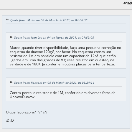
#169
08 de March de 2021, as 06:55:50
Quote from: Matec on 08 de March de 2021, as 04:06:36
Quote from: Jean Lxs on 04 de March de 2021, as 01:59:08
Matec ,quando tiver disponibilidade, faça uma pequena correção no
esquema do duovox 120gG,por favor. No esquema consta um
resistor de 1M em paralelo com um capacitor de 12pf ,que estão
ligados em uma das grades de V3; esse resistor em questão, na
verdade é de 180K. Já conferi em outras placas para ter certeza.
Quote from: Ronconi on 08 de March de 2021, as 03:24:14
Contra-ponto: o resistor é de 1M, conferido em diversas fotos de
Univox/Duovox
O que faço agora? ??? ???
:D :D