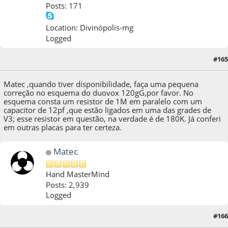
Posts: 171
Location: Divinópolis-mg
Logged
#165
04 de March de 2021, as 01:59:08
Matec ,quando tiver disponibilidade, faça uma pequena
correção no esquema do duovox 120gG,por favor. No
esquema consta um resistor de 1M em paralelo com um
capacitor de 12pf ,que estão ligados em uma das grades de
V3; esse resistor em questão, na verdade é de 180K. Já conferi
em outras placas para ter certeza.
Matec
Hand MasterMind
Posts: 2,939
Logged
#166
04 de March de 2021, as 05:35:42