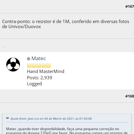
#167
08 de March de 2021, as 03:24:14
Contra-ponto: o resistor é de 1M, conferido em diversas fotos
de Univox/Duovox
.
Matec
Hand MasterMind
Posts: 2,939
Logged
#168
08 de March de 2021, as 04:06:36
Quote from: Jean Lxs on 04 de March de 2021, as 01:59:08
Matec ,quando tiver disponibilidade, faça uma pequena correção no
esquema do duovox 120gG,por favor. No esquema consta um resistor de