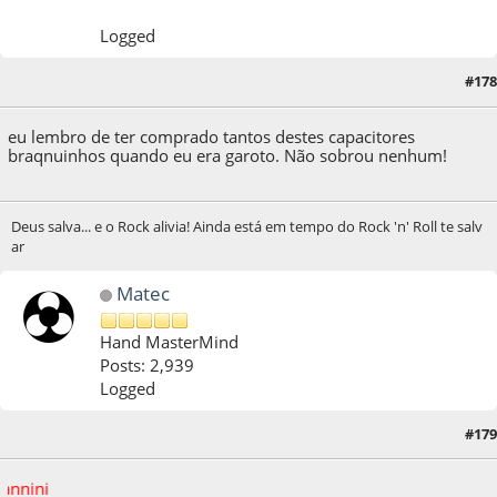
Logged
#178
26 de March de 2021, as 01:08:09
eu lembro de ter comprado tantos destes capacitores
braqnuinhos quando eu era garoto. Não sobrou nenhum!
Deus salva... e o Rock alivia! Ainda está em tempo do Rock 'n' Roll te salv
ar
Matec
Hand MasterMind
Posts: 2,939
Logged
10 de September de 2021, as 19:41:26
Last Edit
: 25 de October de 2023, as
#179
10:36:22 by Matec