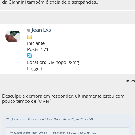
da Giannini também é cheia de discrepâncias...
.
Jean Lxs
Iniciante
Posts: 171
Location: Divinópolis-mg
Logged
18 de March de 2021, as 06:28:59
Last Edit
: 18 de March de 2021, as 06:36:42 by
#175
Jean Lxs
Desculpe a demora em responder, ultimamente estou com
pouco tempo de "viver".
Quote from: Ronconi on 11 de March de 2021, as 21:23:59
Quote from: Jean Lxs on 11 de March de 2021, as 05:07:05