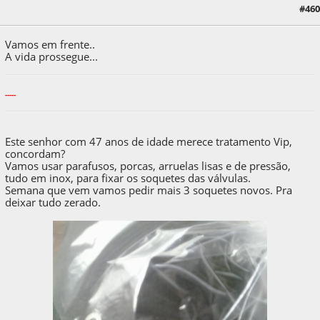
20 de October de 2018, as 10:10:50
Last Edit
: 21 de October de 2018, as 14:47:10
#460
by casacunha
Vamos em frente..
A vida prossegue...
-----
Este senhor com 47 anos de idade merece tratamento Vip,
concordam?
Vamos usar parafusos, porcas, arruelas lisas e de pressão,
tudo em inox, para fixar os soquetes das válvulas.
Semana que vem vamos pedir mais 3 soquetes novos. Pra
deixar tudo zerado.