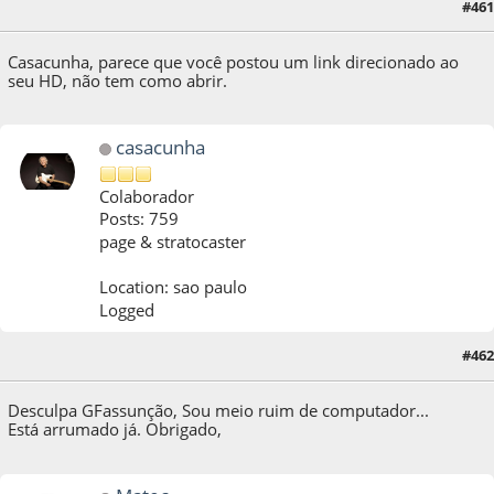
#461
21 de October de 2018, as 10:17:56
Casacunha, parece que você postou um link direcionado ao
seu HD, não tem como abrir.
casacunha
Colaborador
Posts: 759
page & stratocaster
Location: sao paulo
Logged
21 de October de 2018, as 12:43:12
Last Edit
: 21 de October de 2018, as 14:48:24
#462
by casacunha
Desculpa GFassunção, Sou meio ruim de computador...
Está arrumado já. Obrigado,