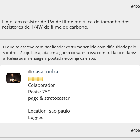
#455
06 de October de 2018, as 20:47:04
Hoje tem resistor de 1W de filme metálico do tamanho dos
resistores de 1/4W de filme de carbono.
O que se escreve com "facilidade" costuma ser lido com dificuldade pelo
s outros. Se quiser ajuda em alguma coisa, escreva com cuidado e clarez
a. Releia sua mensagem postada e corrija os erros.
casacunha
Colaborador
Posts: 759
page & stratocaster
Location: sao paulo
Logged
#456
06 de October de 2018, as 20:52:46