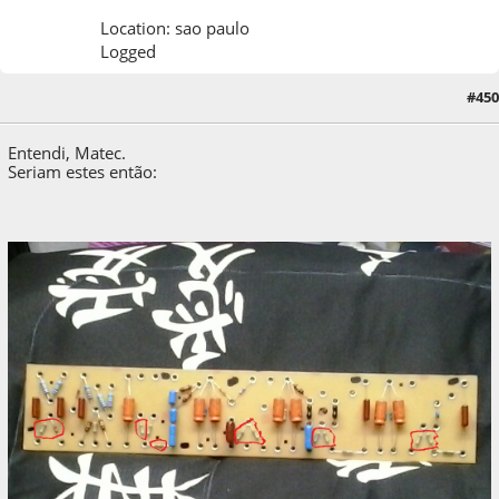
Location: sao paulo
Logged
#450
06 de October de 2018, as 18:02:58
Entendi, Matec.
Seriam estes então: