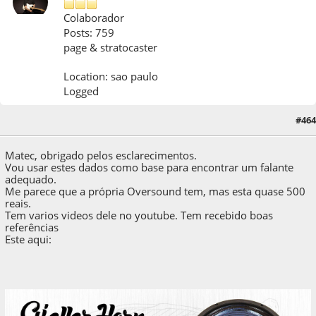
Colaborador
Posts: 759
page & stratocaster
Location: sao paulo
Logged
21 de October de 2018, as 21:55:40
Last Edit
: 21 de October de 2018, as 23:19:03
#464
by casacunha
Matec, obrigado pelos esclarecimentos.
Vou usar estes dados como base para encontrar um falante
adequado.
Me parece que a própria Oversound tem, mas esta quase 500
reais.
Tem varios videos dele no youtube. Tem recebido boas
referências
Este aqui: