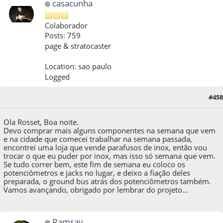
casacunha
Colaborador
Posts: 759
page & stratocaster
Location: sao paulo
Logged
19 de October de 2018, as 20:06:53
Last Edit
: 20 de October de 2018, as 14:59:44
#458
by casacunha
Ola Rosset, Boa noite.
Devo comprar mais alguns componentes na semana que vem
e na cidade que comecei trabalhar na semana passada,
encontrei uma loja que vende parafusos de inox, então vou
trocar o que eu puder por inox, mas isso só semana que vem.
Se tudo correr bem, este fim de semana eu coloco os
potenciômetros e jacks no lugar, e deixo a fiação deles
preparada, o ground bus atrás dos potenciômetros também.
Vamos avançando, obrigado por lembrar do projeto...
Ramsay