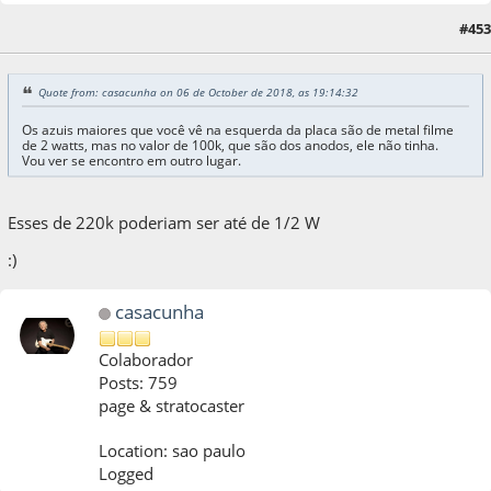
06 de October de 2018, as 19:18:08
Last Edit
: 06 de October de 2018, as 19:19:50
#453
by Matec
Quote from: casacunha on 06 de October de 2018, as 19:14:32
Os azuis maiores que você vê na esquerda da placa são de metal filme
de 2 watts, mas no valor de 100k, que são dos anodos, ele não tinha.
Vou ver se encontro em outro lugar.
Esses de 220k poderiam ser até de 1/2 W
:)
casacunha
Colaborador
Posts: 759
page & stratocaster
Location: sao paulo
Logged