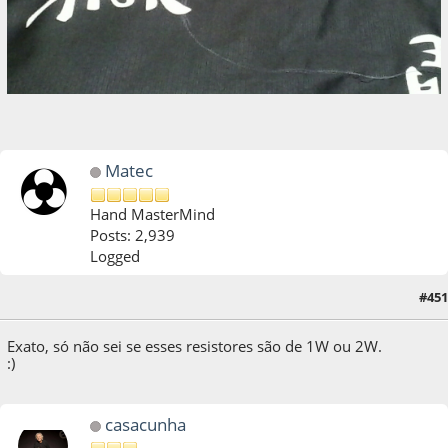
Matec
Hand MasterMind
Posts: 2,939
Logged
#451
06 de October de 2018, as 18:57:20
Exato, só não sei se esses resistores são de 1W ou 2W.
:)
casacunha