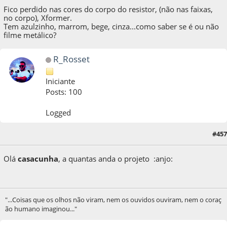
Fico perdido nas cores do corpo do resistor, (não nas faixas,
no corpo), Xformer.
Tem azulzinho, marrom, bege, cinza...como saber se é ou não
filme metálico?
R_Rosset
Iniciante
Posts: 100
Logged
#457
19 de October de 2018, as 15:32:44
Olá
casacunha
, a quantas anda o projeto :anjo:
"...Coisas que os olhos não viram, nem os ouvidos ouviram, nem o coraç
ão humano imaginou..."