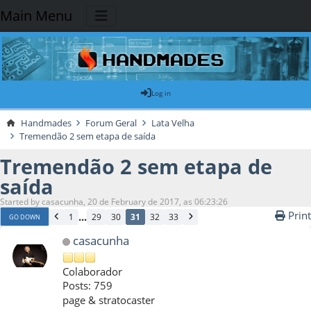
Main Menu
Log in
Handmades
Forum Geral
Lata Velha
Tremendão 2 sem etapa de saída
Tremendão 2 sem etapa de
saída
Started by casacunha, 20 de February de 2017, as 06:23:26
Print
...
1
29
30
31
32
33
GO DOWN
casacunha
Colaborador
Posts: 759
page & stratocaster