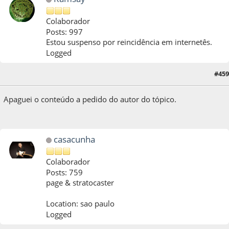
Colaborador
Posts: 997
Estou suspenso por reincidência em internetês.
Logged
19 de October de 2018, as 22:44:32
Last Edit
: 21 de October de 2018, as 19:44:41
#459
by Ramsay
Apaguei o conteúdo a pedido do autor do tópico.
casacunha
Colaborador
Posts: 759
page & stratocaster
Location: sao paulo
Logged