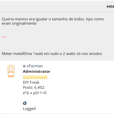
#454
06 de October de 2018, as 19:25:19
Queria mesmo era igualar o tamanho de todos. tipo como
eram originalmente
-----
Meter metalfilme 1watt em tudo e 2 watts só nos anodos
xformer
Administrator
DIY Freak
Posts: 6,402
e^(i x pi)+1=0
Logged