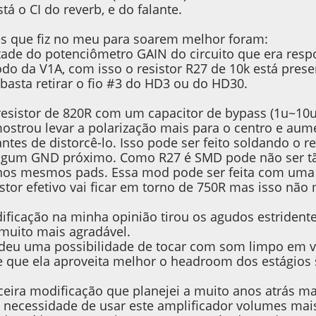
stá o CI do reverb, e do falante.
s que fiz no meu para soarem melhor foram:
etade do potenciômetro GAIN do circuito que era resp
odo da V1A, com isso o resistor R27 de 10k está prese
 basta retirar o fio #3 do HD3 ou do HD30.
resistor de 820R com um capacitor de bypass (1u~10u
strou levar a polarização mais para o centro e aume
antes de distorcê-lo. Isso pode ser feito soldando o 
algum GND próximo. Como R27 é SMD pode não ser tão
os mesmos pads. Essa mod pode ser feita com uma c
istor efetivo vai ficar em torno de 750R mas isso n
ificação na minha opinião tirou os agudos estrident
 muito mais agradável.
deu uma possibilidade de tocar com som limpo em v
e que ela aproveita melhor o headroom dos estágios 
eira modificação que planejei a muito anos atrás ma
a necessidade de usar este amplificador volumes mais 