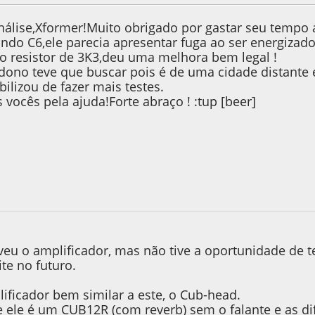
nálise,Xformer!Muito obrigado por gastar seu tempo
ando C6,ele parecia apresentar fuga ao ser energizad
i o resistor de 3K3,deu uma melhora bem legal !
 dono teve que buscar pois é de uma cidade distante
bilizou de fazer mais testes.
vocês pela ajuda!Forte abraço ! :tup [beer]
, as 22:19:03
veu o amplificador, mas não tive a oportunidade de t
te no futuro.
ficador bem similar a este, o Cub-head.
 ele é um CUB12R (com reverb) sem o falante e as di