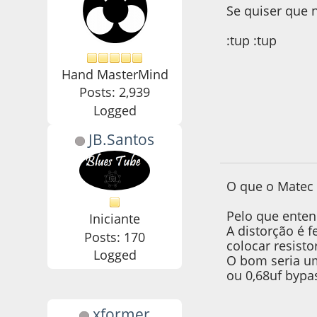
Se quiser que 
:tup :tup
Hand MasterMind
Posts: 2,939
Logged
JB.Santos
14 de June de 2020
O que o Matec d
Pelo que enten
Iniciante
A distorção é f
Posts: 170
colocar resisto
Logged
O bom seria um
ou 0,68uf bypa
xformer