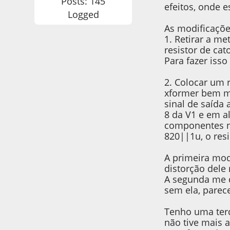
Posts: 145
efeitos, onde e
Logged
As modificaçõe
1. Retirar a m
resistor de cat
Para fazer isso
2. Colocar um 
xformer bem mo
sinal de saída 
8 da V1 e em 
componentes n
820||1u, o res
A primeira mod
distorção dele
A segunda me 
sem ela, parec
Tenho uma terc
não tive mais 