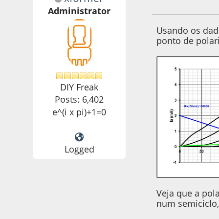
14 de June de 2020
Administrator
Usando os dado
ponto de polar
DIY Freak
Posts: 6,402
e^(i x pi)+1=0
Logged
Veja que a pol
num semiciclo,