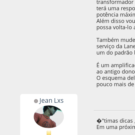
transformador 
terá uma respo
potência máxi
Além disso vou
possa volta-lo 
Também mudei e
serviço da Lane
um do padrão b
É um amplific
ao antigo dono
O esquema de
pouco mais de 
Jean Lxs
16 de June de 2020
�"timas dicas 
Em uma próxima