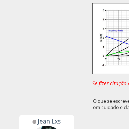
Se fizer citaçã
O que se escreve
om cuidado e cla
Jean Lxs
14 de June de 2020