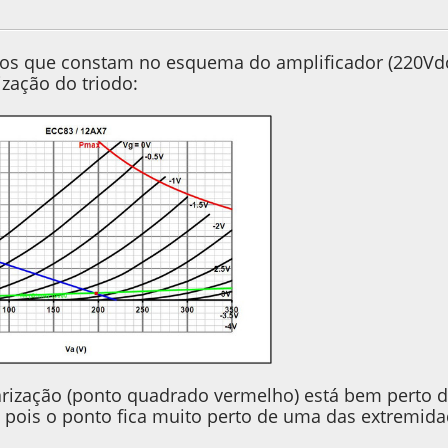
, as 14:05:00
Last Edit
: 14 de June de 2020, as 15:02:02 by xforme
s que constam no esquema do amplificador (220Vdc n
ização do triodo:
arização (ponto quadrado vermelho) está bem perto do
 pois o ponto fica muito perto de uma das extremidade