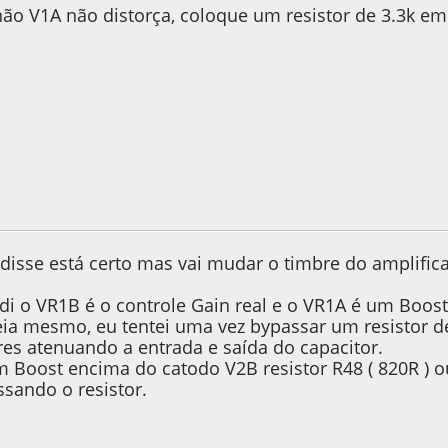
não V1A não distorça, coloque um resistor de 3.3k em
, as 02:43:20
isse está certo mas vai mudar o timbre do amplificad
di o VR1B é o controle Gain real e o VR1A é um Boos
eia mesmo, eu tentei uma vez bypassar um resistor de b
res atenuando a entrada e saída do capacitor.
 Boost encima do catodo V2B resistor R48 ( 820R ) o
ssando o resistor.