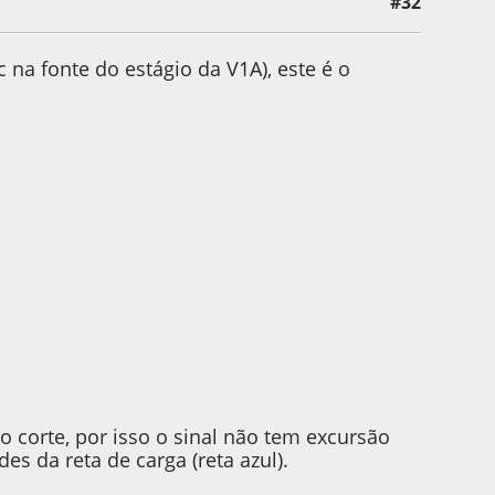
#32
r
a fonte do estágio da V1A), este é o
 corte, por isso o sinal não tem excursão
s da reta de carga (reta azul).