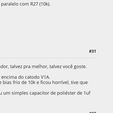
 paralelo com R27 (10k).
#31
or, talvez pra melhor, talvez você goste.
t encima do catodo V1A.
ias frio de 10k e ficou horrível, tive que
u um simples capacitor de poliéster de 1uf