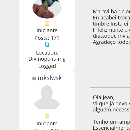
Maravilha de a
Eu acabei troc
timbre.Instale
Infelizmente o
Iniciante
dias,oque invia
Posts: 171
Agradeço todos 
Location:
Divinópolis-mg
Logged
mkslwsk
15 de June de 2020
Olá Jean,
Vi que já devol
alguém necessi
Tenho um ampli
Iniciante
Essencialmente