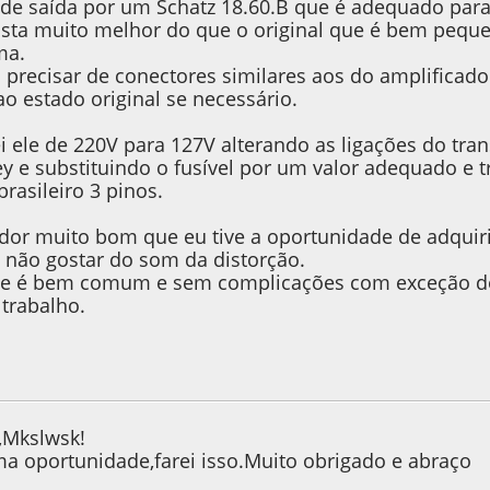
de saída por um Schatz 18.60.B que é adequado para 
sta muito melhor do que o original que é bem pequ
ma.
 precisar de conectores similares aos do amplificad
ao estado original se necessário.
le de 220V para 127V alterando as ligações do tra
y e substituindo o fusível por um valor adequado e tr
rasileiro 3 pinos.
ador muito bom que eu tive a oportunidade de adqu
 não gostar do som da distorção.
le é bem comum e sem complicações com exceção 
trabalho.
, as 11:39:09
,Mkslwsk!
 oportunidade,farei isso.Muito obrigado e abraço