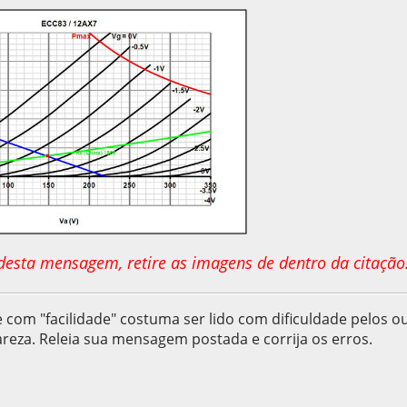
o desta mensagem, retire as imagens de dentro da citação
 com "facilidade" costuma ser lido com dificuldade pelos o
reza. Releia sua mensagem postada e corrija os erros.
, as 23:48:23