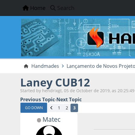
Home
Search
Handmades
Lançamento de Novos Projet
Laney CUB12
Started by hendrixgt, 05 de October de 2019, as 20:25:49
Previous Topic
-
Next Topic
1
2
3
GO DOWN
Matec
14 de June de 2020