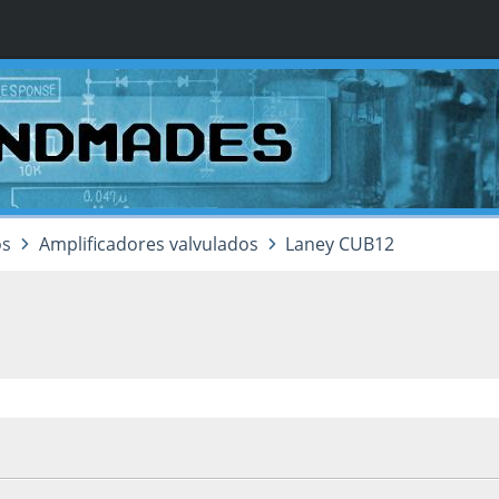
os
Amplificadores valvulados
Laney CUB12
, as 02:15:16