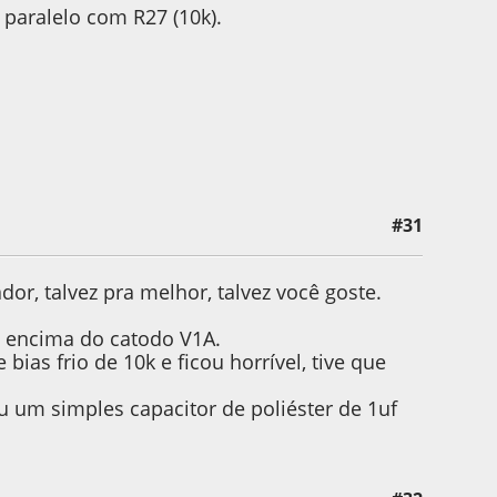
 paralelo com R27 (10k).
#31
or, talvez pra melhor, talvez você goste.
t encima do catodo V1A.
ias frio de 10k e ficou horrível, tive que
u um simples capacitor de poliéster de 1uf