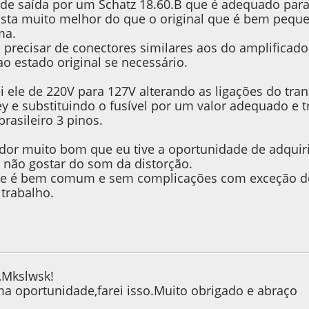
de saída por um Schatz 18.60.B que é adequado para 
sta muito melhor do que o original que é bem pequ
ma.
 precisar de conectores similares aos do amplificad
ao estado original se necessário.
le de 220V para 127V alterando as ligações do tra
y e substituindo o fusível por um valor adequado e tr
rasileiro 3 pinos.
ador muito bom que eu tive a oportunidade de adqu
 não gostar do som da distorção.
le é bem comum e sem complicações com exceção 
trabalho.
, as 11:39:09
,Mkslwsk!
 oportunidade,farei isso.Muito obrigado e abraço