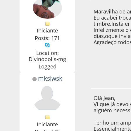
Maravilha de a
Eu acabei troc
timbre.Instale
Infelizmente o
Iniciante
dias,oque invia
Posts: 171
Agradeço todos 
Location:
Divinópolis-mg
Logged
mkslwsk
15 de June de 2020
Olá Jean,
Vi que já devol
alguém necessi
Tenho um ampli
Iniciante
Essencialmente