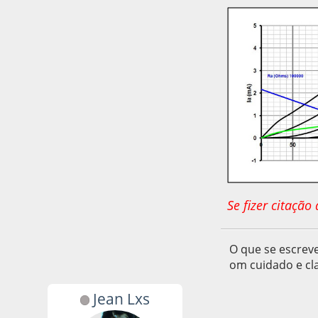
Se fizer citaçã
O que se escreve
om cuidado e cla
Jean Lxs
14 de June de 2020