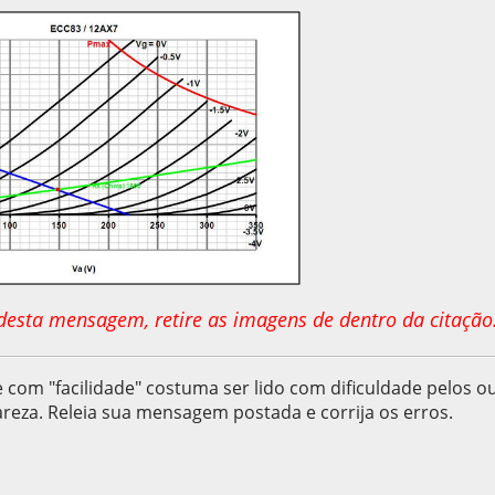
o desta mensagem, retire as imagens de dentro da citação
 com "facilidade" costuma ser lido com dificuldade pelos o
reza. Releia sua mensagem postada e corrija os erros.
, as 23:48:23