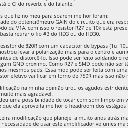
stá o CI do reverb, e do falante.
s que fiz no meu para soarem melhor foram:
etade do potenciômetro GAIN do circuito que era resp
odo da V1A, com isso o resistor R27 de 10k está prese
 basta retirar o fio #3 do HD3 ou do HD30.
resistor de 820R com um capacitor de bypass (1u~10u
strou levar a polarização mais para o centro e aume
antes de distorcê-lo. Isso pode ser feito soldando o 
algum GND próximo. Como R27 é SMD pode não ser tão
os mesmos pads. Essa mod pode ser feita com uma c
istor efetivo vai ficar em torno de 750R mas isso n
ificação na minha opinião tirou os agudos estrident
 muito mais agradável.
deu uma possibilidade de tocar com som limpo em v
e que ela aproveita melhor o headroom dos estágios 
eira modificação que planejei a muito anos atrás ma
a necessidade de usar este amplificador volumes mais 