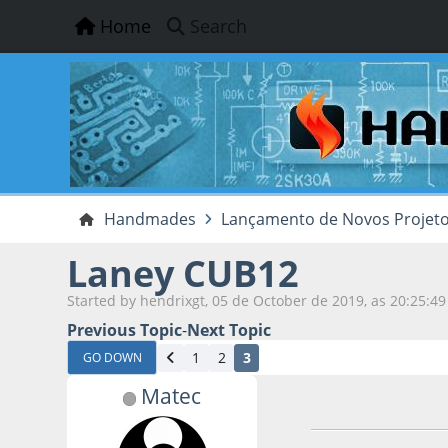
Home
Search
Handmades
Lançamento de Novos Projet
Laney CUB12
Started by hendrixgt, 05 de October de 2019, as 20:25:49
Previous Topic
-
Next Topic
1
2
3
GO DOWN
Matec
14 de June de 2020