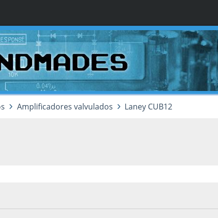
os
Amplificadores valvulados
Laney CUB12
, as 02:15:16