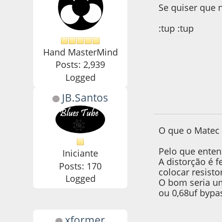
Se quiser que 
:tup :tup
Hand MasterMind
Posts: 2,939
Logged
JB.Santos
14 de June de 2020
O que o Matec d
Pelo que enten
Iniciante
A distorção é f
Posts: 170
colocar resisto
Logged
O bom seria um
ou 0,68uf bypa
xformer