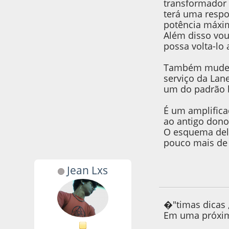
transformador 
terá uma respo
potência máxi
Além disso vou
possa volta-lo 
Também mudei e
serviço da Lane
um do padrão b
É um amplific
ao antigo dono
O esquema de
pouco mais de 
Jean Lxs
16 de June de 2020
�"timas dicas 
Em uma próxima