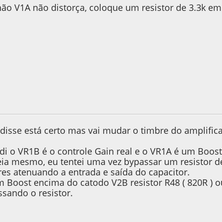
não V1A não distorça, coloque um resistor de 3.3k em
, as 02:43:20
isse está certo mas vai mudar o timbre do amplificad
di o VR1B é o controle Gain real e o VR1A é um Boos
eia mesmo, eu tentei uma vez bypassar um resistor de b
res atenuando a entrada e saída do capacitor.
 Boost encima do catodo V2B resistor R48 ( 820R ) o
ssando o resistor.