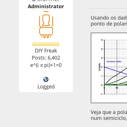
14 de June de 2020
Administrator
Usando os dado
ponto de polar
DIY Freak
Posts: 6,402
e^(i x pi)+1=0
Logged
Veja que a pol
num semiciclo,