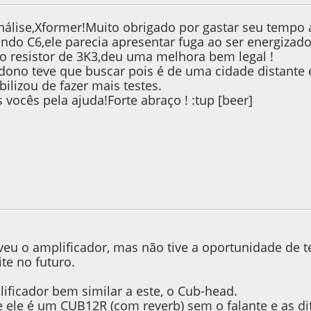
nálise,Xformer!Muito obrigado por gastar seu tempo
ando C6,ele parecia apresentar fuga ao ser energizad
i o resistor de 3K3,deu uma melhora bem legal !
 dono teve que buscar pois é de uma cidade distante
bilizou de fazer mais testes.
vocês pela ajuda!Forte abraço ! :tup [beer]
, as 22:19:03
veu o amplificador, mas não tive a oportunidade de t
te no futuro.
ficador bem similar a este, o Cub-head.
 ele é um CUB12R (com reverb) sem o falante e as di