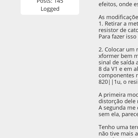
Posts: 145
efeitos, onde e
Logged
As modificaçõe
1. Retirar a m
resistor de cat
Para fazer isso
2. Colocar um 
xformer bem mo
sinal de saída 
8 da V1 e em 
componentes n
820||1u, o res
A primeira mod
distorção dele
A segunda me 
sem ela, parec
Tenho uma terc
não tive mais 