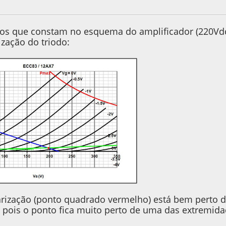
, as 14:05:00
Last Edit
: 14 de June de 2020, as 15:02:02 by xforme
s que constam no esquema do amplificador (220Vdc n
ização do triodo:
arização (ponto quadrado vermelho) está bem perto do
 pois o ponto fica muito perto de uma das extremidade