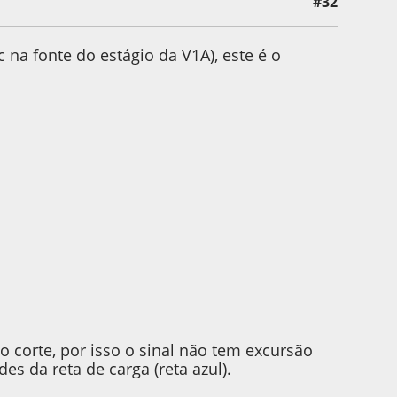
#32
r
a fonte do estágio da V1A), este é o
 corte, por isso o sinal não tem excursão
s da reta de carga (reta azul).