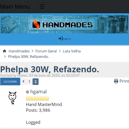
Main Menu
Log in
Handmades
Forum Geral
Lata Velha
Phelpa 30W, Refazendo.
Phelpa 30W, Refazendo.
Started by Matec, 03 de June de 2020, as 02:33:07
Print
1
2
GO DOWN
hgamal
Hand MasterMind
Posts: 3,986
Logged