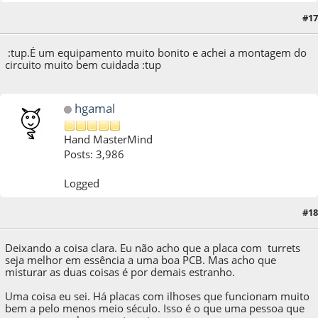
#17
12 de June de 2020, as 19:25:04
:tup.É um equipamento muito bonito e achei a montagem do
circuito muito bem cuidada :tup
hgamal
Hand MasterMind
Posts: 3,986
Logged
#18
12 de June de 2020, as 19:39:38
Deixando a coisa clara. Eu não acho que a placa com turrets
seja melhor em essência a uma boa PCB. Mas acho que
misturar as duas coisas é por demais estranho.
Uma coisa eu sei. Há placas com ilhoses que funcionam muito
bem a pelo menos meio século. Isso é o que uma pessoa que