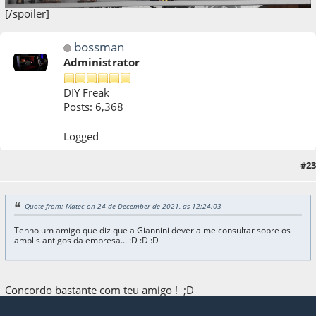
[/spoiler]
bossman
Administrator
DIY Freak
Posts: 6,368
Logged
24 de December de 2021, as 14:47:33
Last Edit
: 24 de December de 2021, as
#23
14:48:31 by bossman
Quote from: Matec on 24 de December de 2021, as 12:24:03
Tenho um amigo que diz que a Giannini deveria me consultar sobre os
amplis antigos da empresa... :D :D :D
Concordo bastante com teu amigo ! ;D