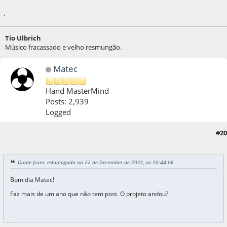
.
Tio Ulbrich
Músico fracassado e velho resmungão.
Matec
Hand MasterMind
Posts: 2,939
Logged
#20
22 de December de 2021, as 17:16:29
Quote from: estomagado on 22 de December de 2021, as 10:44:06
Bom dia Matec!
Faz mais de um ano que não tem post. O projeto andou?
.