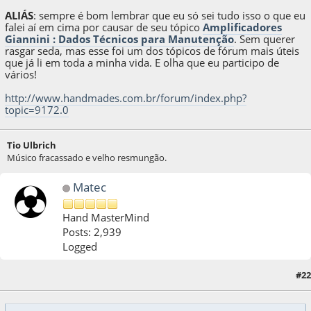
ALIÁS
: sempre é bom lembrar que eu só sei tudo isso o que eu
falei aí em cima por causar de seu tópico
Amplificadores
Giannini : Dados Técnicos para Manutenção
. Sem querer
rasgar seda, mas esse foi um dos tópicos de fórum mais úteis
que já li em toda a minha vida. E olha que eu participo de
vários!
http://www.handmades.com.br/forum/index.php?
topic=9172.0
Tio Ulbrich
Músico fracassado e velho resmungão.
Matec
Hand MasterMind
Posts: 2,939
Logged
#22
24 de December de 2021, as 12:24:03