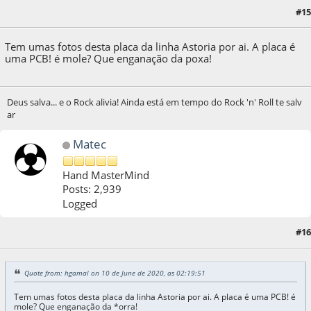
#15
10 de June de 2020, as 02:19:51
Tem umas fotos desta placa da linha Astoria por ai. A placa é
uma PCB! é mole? Que enganação da poxa!
Deus salva... e o Rock alivia! Ainda está em tempo do Rock 'n' Roll te salv
ar
Matec
Hand MasterMind
Posts: 2,939
Logged
#16
10 de June de 2020, as 04:08:10
Quote from: hgamal on 10 de June de 2020, as 02:19:51
Tem umas fotos desta placa da linha Astoria por ai. A placa é uma PCB! é
mole? Que enganação da *orra!