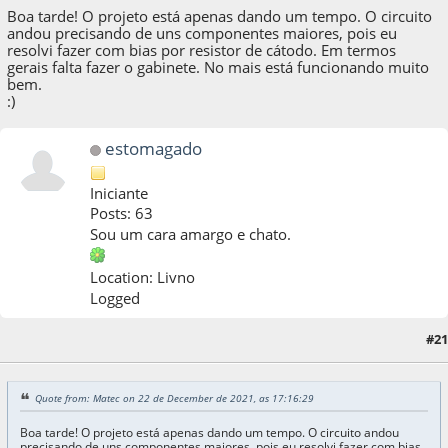
Boa tarde! O projeto está apenas dando um tempo. O circuito
andou precisando de uns componentes maiores, pois eu
resolvi fazer com bias por resistor de cátodo. Em termos
gerais falta fazer o gabinete. No mais está funcionando muito
bem.
:)
estomagado
Iniciante
Posts: 63
Sou um cara amargo e chato.
Location: Livno
Logged
#21
23 de December de 2021, as 21:55:39
Quote from: Matec on 22 de December de 2021, as 17:16:29
Boa tarde! O projeto está apenas dando um tempo. O circuito andou
precisando de uns componentes maiores, pois eu resolvi fazer com bias