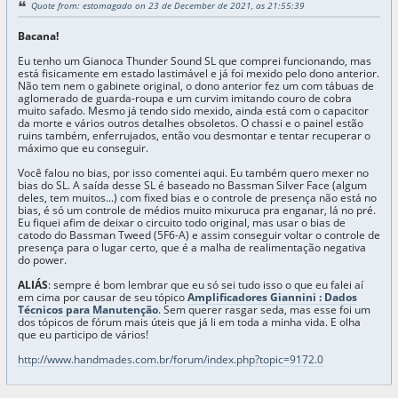
Quote from: estomagado on 23 de December de 2021, as 21:55:39
Bacana!
Eu tenho um Gianoca Thunder Sound SL que comprei funcionando, mas
está fisicamente em estado lastimável e já foi mexido pelo dono anterior.
Não tem nem o gabinete original, o dono anterior fez um com tábuas de
aglomerado de guarda-roupa e um curvim imitando couro de cobra
muito safado. Mesmo já tendo sido mexido, ainda está com o capacitor
da morte e vários outros detalhes obsoletos. O chassi e o painel estão
ruins também, enferrujados, então vou desmontar e tentar recuperar o
máximo que eu conseguir.
Você falou no bias, por isso comentei aqui. Eu também quero mexer no
bias do SL. A saída desse SL é baseado no Bassman Silver Face (algum
deles, tem muitos...) com fixed bias e o controle de presença não está no
bias, é só um controle de médios muito mixuruca pra enganar, lá no pré.
Eu fiquei afim de deixar o circuito todo original, mas usar o bias de
catodo do Bassman Tweed (5F6-A) e assim conseguir voltar o controle de
presença para o lugar certo, que é a malha de realimentação negativa
do power.
ALIÁS
: sempre é bom lembrar que eu só sei tudo isso o que eu falei aí
em cima por causar de seu tópico
Amplificadores Giannini : Dados
Técnicos para Manutenção
. Sem querer rasgar seda, mas esse foi um
dos tópicos de fórum mais úteis que já li em toda a minha vida. E olha
que eu participo de vários!
http://www.handmades.com.br/forum/index.php?topic=9172.0