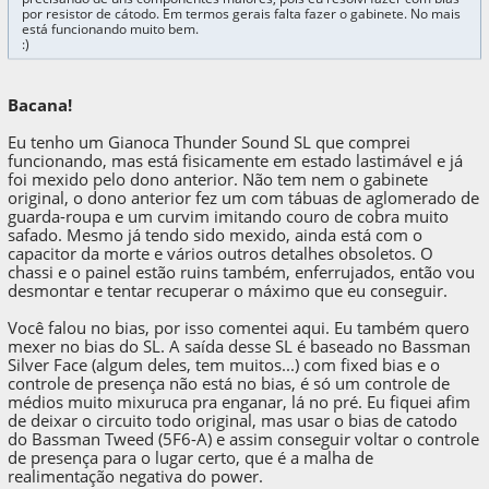
por resistor de cátodo. Em termos gerais falta fazer o gabinete. No mais
está funcionando muito bem.
:)
Bacana!
Eu tenho um Gianoca Thunder Sound SL que comprei
funcionando, mas está fisicamente em estado lastimável e já
foi mexido pelo dono anterior. Não tem nem o gabinete
original, o dono anterior fez um com tábuas de aglomerado de
guarda-roupa e um curvim imitando couro de cobra muito
safado. Mesmo já tendo sido mexido, ainda está com o
capacitor da morte e vários outros detalhes obsoletos. O
chassi e o painel estão ruins também, enferrujados, então vou
desmontar e tentar recuperar o máximo que eu conseguir.
Você falou no bias, por isso comentei aqui. Eu também quero
mexer no bias do SL. A saída desse SL é baseado no Bassman
Silver Face (algum deles, tem muitos...) com fixed bias e o
controle de presença não está no bias, é só um controle de
médios muito mixuruca pra enganar, lá no pré. Eu fiquei afim
de deixar o circuito todo original, mas usar o bias de catodo
do Bassman Tweed (5F6-A) e assim conseguir voltar o controle
de presença para o lugar certo, que é a malha de
realimentação negativa do power.