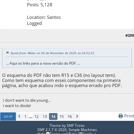
Posts: 5,128
Location: Santos
Logged
#209
01 de May de 2021, as 04:36:37
Quote from: Matec on 06 de November de 2020, as 20:52:52
... Aqui os links para a nova versão do PDF. ...
O esquema do PDF não tem R15 e C36 (no layout tem).
Como tem esquema com esses componentes na primeira
página, acho que acabou indo o esquema errado pro PDF.
I don't want to die young...
I want to diode!
Print
...
1
12
13
14
15
16
GO UP
Theme by
SMF Tricks
SMF 2.1.7 © 2026
,
Simple Machines
Help
Terms and Rules
Go Up ▲