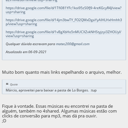
https://drive.google.com/file/d/1Tfi081YFc1koi95zS0fJ9-4reKGcyR4J/view?
usp=sharing
https://drive.google.com/file/d/14jm3bwTY_FO2QMxDgaYyAlHLHxHmhh3
p/view?usp=sharing
https://drive.google.com/file/d/1vBgXbHo5nMUCXZvkNHStyjzyi3ZHOUyI/
view?usp=sharing
Qualquer dúvida escrevam para
matec200@gmail.com
Atualizado em 06-09-2021
Muito bom quanto mais links espelhando o arquivo, melhor.
Quote
Márcio, aproveitei para baixar a pasta de Lo Borges. :tup
Fique à vontade. Essas músicas eu encontrei na pasta de
alguém, também no 4shared. Algumas músicas estão com
clicks de conversão para mp3, mas dá pra ouvir.
;D