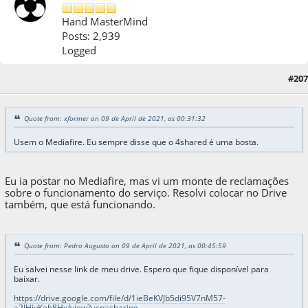
Hand MasterMind
Posts: 2,939
Logged
09 de April de 2021, as 01:09:57
Last Edit
: 06 de September de 2021, as 21:44:43 by
#207
Matec
Quote from: xformer on 09 de April de 2021, as 00:31:32
Usem o Mediafire. Eu sempre disse que o 4shared é uma bosta.
Eu ia postar no Mediafire, mas vi um monte de reclamações
sobre o funcionamento do serviço. Resolvi colocar no Drive
também, que está funcionando.
Quote from: Pedro Augusto on 09 de April de 2021, as 00:45:59
Eu salvei nesse link de meu drive. Espero que fique disponível para
baixar.
https://drive.google.com/file/d/1ieBeKVJb5di95V7nM57-
a2IHivKeb8Hx/view?usp=sharing