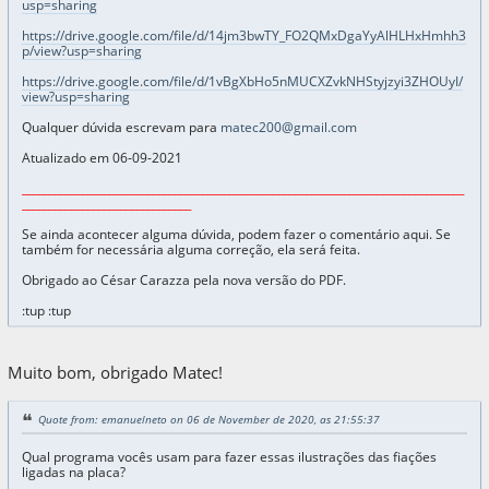
usp=sharing
https://drive.google.com/file/d/14jm3bwTY_FO2QMxDgaYyAlHLHxHmhh3
p/view?usp=sharing
https://drive.google.com/file/d/1vBgXbHo5nMUCXZvkNHStyjzyi3ZHOUyI/
view?usp=sharing
Qualquer dúvida escrevam para
matec200@gmail.com
Atualizado em 06-09-2021
_________________________________________________________________________________
_______________________________
Se ainda acontecer alguma dúvida, podem fazer o comentário aqui. Se
também for necessária alguma correção, ela será feita.
Obrigado ao César Carazza pela nova versão do PDF.
:tup :tup
Muito bom, obrigado Matec!
Quote from: emanuelneto on 06 de November de 2020, as 21:55:37
Qual programa vocês usam para fazer essas ilustrações das fiações
ligadas na placa?