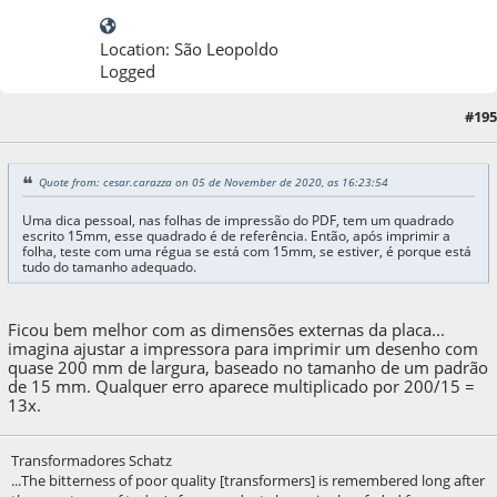
Location: São Leopoldo
Logged
#195
05 de November de 2020, as 16:52:38
Quote from: cesar.carazza on 05 de November de 2020, as 16:23:54
Uma dica pessoal, nas folhas de impressão do PDF, tem um quadrado
escrito 15mm, esse quadrado é de referência. Então, após imprimir a
folha, teste com uma régua se está com 15mm, se estiver, é porque está
tudo do tamanho adequado.
Ficou bem melhor com as dimensões externas da placa...
imagina ajustar a impressora para imprimir um desenho com
quase 200 mm de largura, baseado no tamanho de um padrão
de 15 mm. Qualquer erro aparece multiplicado por 200/15 =
13x.
Transformadores Schatz
...The bitterness of poor quality [transformers] is remembered long after