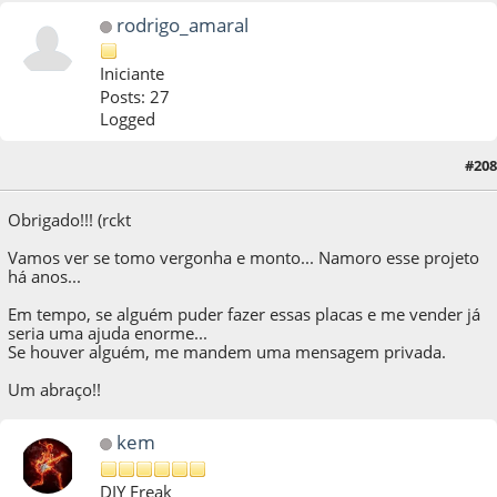
rodrigo_amaral
Iniciante
Posts: 27
Logged
09 de April de 2021, as 02:35:34
Last Edit
: 09 de April de 2021, as 02:41:30 by
#208
rodrigo_amaral
Obrigado!!! (rckt
Vamos ver se tomo vergonha e monto... Namoro esse projeto
há anos...
Em tempo, se alguém puder fazer essas placas e me vender já
seria uma ajuda enorme...
Se houver alguém, me mandem uma mensagem privada.
Um abraço!!
kem
DIY Freak