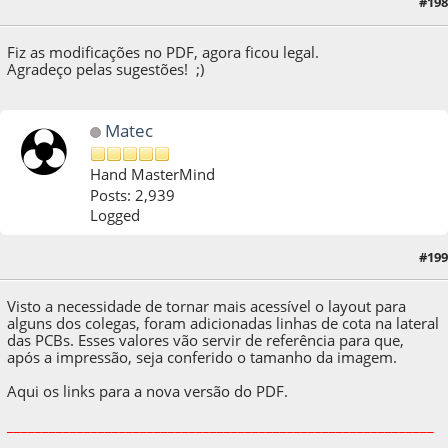
#198
20:22:12 by cesar.carazza
Fiz as modificações no PDF, agora ficou legal.
Agradeço pelas sugestões! ;)
Matec
Hand MasterMind
Posts: 2,939
Logged
06 de November de 2020, as 20:52:52
Last Edit
: 06 de September de 2021, as
#199
21:38:34 by Matec
Visto a necessidade de tornar mais acessível o layout para
alguns dos colegas, foram adicionadas linhas de cota na lateral
das PCBs. Esses valores vão servir de referência para que,
após a impressão, seja conferido o tamanho da imagem.
Aqui os links para a nova versão do PDF.
_____________________________________________________________
__________________________________________________