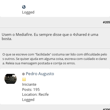
Logged
#205
09 de April de 2021, as 00:31:32
Usem o Mediafire. Eu sempre disse que o 4shared é uma
bosta.
O que se escreve com "facilidade" costuma ser lido com dificuldade pelo
s outros. Se quiser ajuda em alguma coisa, escreva com cuidado e clarez
a. Releia sua mensagem postada e corrija os erros.
Pedro Augusto
Iniciante
Posts: 195
Location: Recife
Logged
09 de April de 2021, as 00:45:59
Last Edit
: 06 de September de 2021, as 21:42:48 by
#206