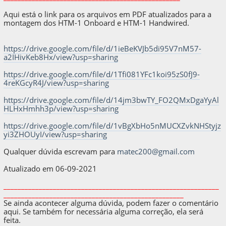
Aqui está o link para os arquivos em PDF atualizados para a
montagem dos HTM-1 Onboard e HTM-1 Handwired.
https://drive.google.com/file/d/1ieBeKVJb5di95V7nM57-
a2IHivKeb8Hx/view?usp=sharing
https://drive.google.com/file/d/1Tfi081YFc1koi95zS0fJ9-
4reKGcyR4J/view?usp=sharing
https://drive.google.com/file/d/14jm3bwTY_FO2QMxDgaYyAl
HLHxHmhh3p/view?usp=sharing
https://drive.google.com/file/d/1vBgXbHo5nMUCXZvkNHStyjz
yi3ZHOUyI/view?usp=sharing
Qualquer dúvida escrevam para
matec200@gmail.com
Atualizado em 06-09-2021
_____________________________________________________________
___________________________________________________
Se ainda acontecer alguma dúvida, podem fazer o comentário
aqui. Se também for necessária alguma correção, ela será
feita.