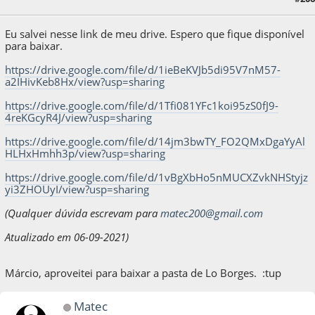
Matec
Eu salvei nesse link de meu drive. Espero que fique disponível
para baixar.
https://drive.google.com/file/d/1ieBeKVJb5di95V7nM57-
a2IHivKeb8Hx/view?usp=sharing
https://drive.google.com/file/d/1Tfi081YFc1koi95zS0fJ9-
4reKGcyR4J/view?usp=sharing
https://drive.google.com/file/d/14jm3bwTY_FO2QMxDgaYyAl
HLHxHmhh3p/view?usp=sharing
https://drive.google.com/file/d/1vBgXbHo5nMUCXZvkNHStyjz
yi3ZHOUyI/view?usp=sharing
(Qualquer dúvida escrevam para
matec200@gmail.com
Atualizado em 06-09-2021)
Márcio, aproveitei para baixar a pasta de Lo Borges. :tup
Matec