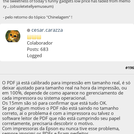
the sweetness of today's funny gadgets low price has faded from memo
ry... (obsoletetellyemuseum)
- pelo retorno do tópico "Chinelagem" !
cesar.carazza
Colaborador
Posts: 683
Logged
05 de November de 2020, as 18:29:11
Last Edit
: 08 de November de 2020, as
#196
05:05:16 by cesar.carazza
O PDF já está calibrado para impressão em tamanho real, é só
deixar ajustado para tamanho real na hora da impressão, ou
em 100%, depende de como aparece no gerenciamento de
cada impressora ou sistema operacional.
Os 15mm são só para confirmar que está tudo OK.
Se por algum motivo o PDF não está saindo no tamanho
correto, aí o problema é com a impressora ou talvez o
software leitor de PDF que não está cumprindo seu papel
corretamente, precisaria descobrir o motivo.
Com impressoras da Epson eu nunca tive esse problema,
sempre imprimi os PDFs e ficam perfeitos.