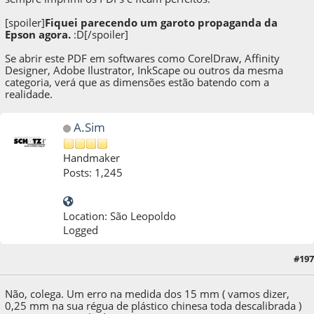
[spoiler]
Fiquei parecendo um garoto propaganda da
Epson agora.
:D[/spoiler]
Se abrir este PDF em softwares como CorelDraw, Affinity
Designer, Adobe Ilustrator, InkScape ou outros da mesma
categoria, verá que as dimensões estão batendo com a
realidade.
A.Sim
Handmaker
Posts: 1,245
Location: São Leopoldo
Logged
05 de November de 2020, as 18:42:17
Last Edit
: 05 de November de 2020, as
#197
18:47:37 by A.Sim
Não, colega. Um erro na medida dos 15 mm ( vamos dizer,
0,25 mm na sua régua de plástico chinesa toda descalibrada )