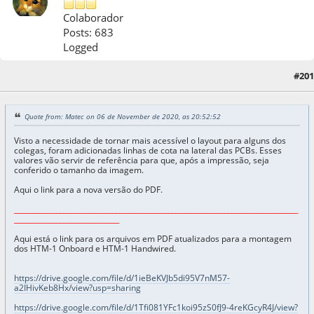
Colaborador
Posts: 683
Logged
07 de November de 2020, as 01:37:03
Last Edit
: 06 de September de 2021, as
#201
21:39:56 by Matec
Quote from: Matec on 06 de November de 2020, as 20:52:52
Visto a necessidade de tornar mais acessível o layout para alguns dos
colegas, foram adicionadas linhas de cota na lateral das PCBs. Esses
valores vão servir de referência para que, após a impressão, seja
conferido o tamanho da imagem.
Aqui o link para a nova versão do PDF.
_________________________________________________________________________________
______________________________
Aqui está o link para os arquivos em PDF atualizados para a montagem
dos HTM-1 Onboard e HTM-1 Handwired.
https://drive.google.com/file/d/1ieBeKVJb5di95V7nM57-
a2IHivKeb8Hx/view?usp=sharing
https://drive.google.com/file/d/1Tfi081YFc1koi95zS0fJ9-4reKGcyR4J/view?