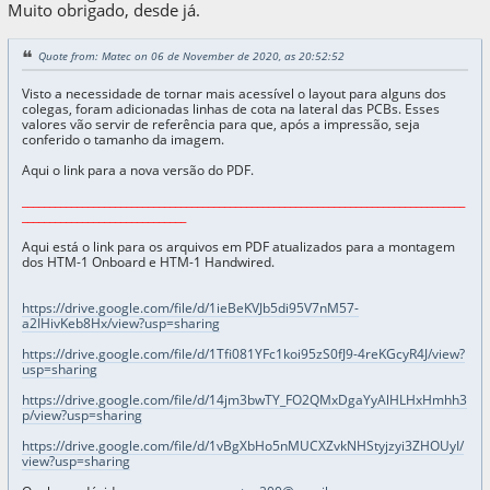
Muito obrigado, desde já.
Quote from: Matec on 06 de November de 2020, as 20:52:52
Visto a necessidade de tornar mais acessível o layout para alguns dos
colegas, foram adicionadas linhas de cota na lateral das PCBs. Esses
valores vão servir de referência para que, após a impressão, seja
conferido o tamanho da imagem.
Aqui o link para a nova versão do PDF.
_________________________________________________________________________________
______________________________
Aqui está o link para os arquivos em PDF atualizados para a montagem
dos HTM-1 Onboard e HTM-1 Handwired.
https://drive.google.com/file/d/1ieBeKVJb5di95V7nM57-
a2IHivKeb8Hx/view?usp=sharing
https://drive.google.com/file/d/1Tfi081YFc1koi95zS0fJ9-4reKGcyR4J/view?
usp=sharing
https://drive.google.com/file/d/14jm3bwTY_FO2QMxDgaYyAlHLHxHmhh3
p/view?usp=sharing
https://drive.google.com/file/d/1vBgXbHo5nMUCXZvkNHStyjzyi3ZHOUyI/
view?usp=sharing