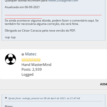
Qualquer dúvida escrevam para
matec200@gmail.com
Atualizado em 06-09-2021
_________________________________________________________________________________
_______________________________
Se ainda acontecer alguma dúvida, podem fazer o comentário aqui. Se
também for necessária alguma correção, ela será feita.
Obrigado ao César Carazza pela nova versão do PDF.
:tup :tup
Matec
Hand MasterMind
Posts: 2,939
Logged
#204
08 de April de 2021, as 22:47:27
Quote from: rodrigo_amaral on 08 de April de 2021, as 21:47:44
Matec,