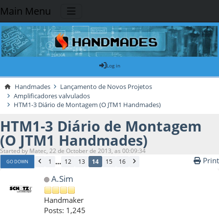
Main Menu
Log in
Handmades
Lançamento de Novos Projetos
Amplificadores valvulados
HTM1-3 Diário de Montagem (O JTM1 Handmades)
HTM1-3 Diário de Montagem
(O JTM1 Handmades)
Started by Matec, 22 de October de 2013, as 00:09:34
Print
...
1
12
13
14
15
16
GO DOWN
A.Sim
Handmaker
Posts: 1,245