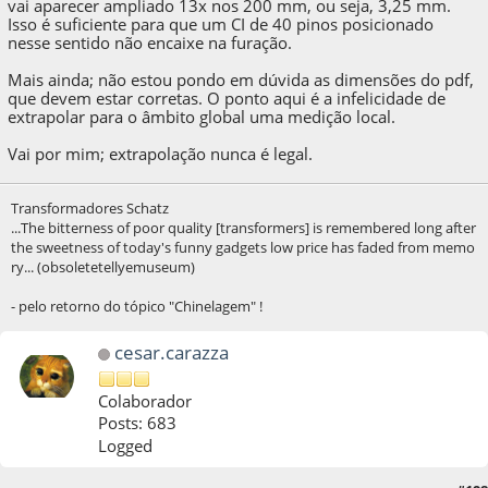
vai aparecer ampliado 13x nos 200 mm, ou seja, 3,25 mm.
Isso é suficiente para que um CI de 40 pinos posicionado
nesse sentido não encaixe na furação.
Mais ainda; não estou pondo em dúvida as dimensões do pdf,
que devem estar corretas. O ponto aqui é a infelicidade de
extrapolar para o âmbito global uma medição local.
Vai por mim; extrapolação nunca é legal.
Transformadores Schatz
...The bitterness of poor quality [transformers] is remembered long after
the sweetness of today's funny gadgets low price has faded from memo
ry... (obsoletetellyemuseum)
- pelo retorno do tópico "Chinelagem" !
cesar.carazza
Colaborador
Posts: 683
Logged
06 de November de 2020, as 20:06:49
Last Edit
: 06 de November de 2020, as