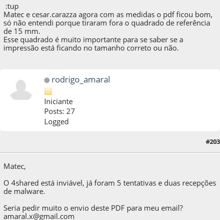
:tup
Matec e cesar.carazza agora com as medidas o pdf ficou bom,
só não entendi porque tiraram fora o quadrado de referência
de 15 mm.
Esse quadrado é muito importante para se saber se a
impressão está ficando no tamanho correto ou não.
rodrigo_amaral
Iniciante
Posts: 27
Logged
08 de April de 2021, as 21:47:44
Last Edit
: 06 de September de 2021, as 21:40:45 by
#203
Matec
Matec,
O 4shared está inviável, já foram 5 tentativas e duas recepções
de malware.
Seria pedir muito o envio deste PDF para meu email?
amaral.x@gmail.com