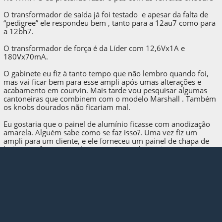
O transformador de saída já foi testado e apesar da falta de
“pedigree” ele respondeu bem , tanto para a 12au7 como para
a 12bh7.
O transformador de força é da Líder com 12,6Vx1A e
180Vx70mA.
O gabinete eu fiz à tanto tempo que não lembro quando foi,
mas vai ficar bem para esse ampli após umas alterações e
acabamento em courvin. Mais tarde vou pesquisar algumas
cantoneiras que combinem com o modelo Marshall . Também
os knobs dourados não ficariam mal.
Eu gostaria que o painel de alumínio ficasse com anodização
amarela. Alguém sabe como se faz isso?. Uma vez fiz um
ampli para um cliente, e ele forneceu um painel de chapa de
latão, que ficou muito boa, mas é cara demais!
Quote
Cavalheiros, não briguem! [beer]
Na verdade eu conto com o xformer para corrigir meus
frequentes deslizes, pois eu nem sempre tenho literatura de