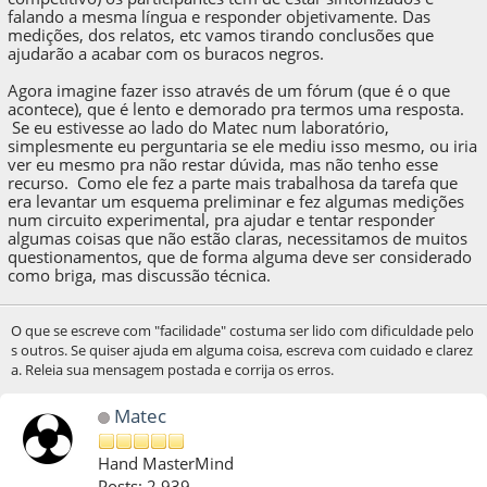
falando a mesma língua e responder objetivamente. Das
medições, dos relatos, etc vamos tirando conclusões que
ajudarão a acabar com os buracos negros.
Agora imagine fazer isso através de um fórum (que é o que
acontece), que é lento e demorado pra termos uma resposta.
Se eu estivesse ao lado do Matec num laboratório,
simplesmente eu perguntaria se ele mediu isso mesmo, ou iria
ver eu mesmo pra não restar dúvida, mas não tenho esse
recurso. Como ele fez a parte mais trabalhosa da tarefa que
era levantar um esquema preliminar e fez algumas medições
num circuito experimental, pra ajudar e tentar responder
algumas coisas que não estão claras, necessitamos de muitos
questionamentos, que de forma alguma deve ser considerado
como briga, mas discussão técnica.
O que se escreve com "facilidade" costuma ser lido com dificuldade pelo
s outros. Se quiser ajuda em alguma coisa, escreva com cuidado e clarez
a. Releia sua mensagem postada e corrija os erros.
Matec
Hand MasterMind
Posts: 2,939