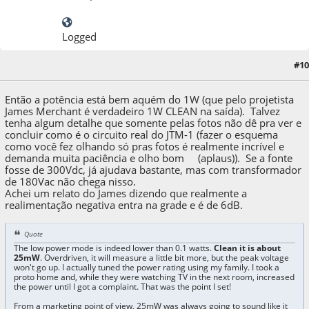
Logged
23 de October de 2013, as 11:31:52
Last Edit
: 23 de October de 2013, as 11:42:27
#10
by xformer
Então a potência está bem aquém do 1W (que pelo projetista
James Merchant é verdadeiro 1W CLEAN na saída). Talvez
tenha algum detalhe que somente pelas fotos não dê pra ver e
concluir como é o circuito real do JTM-1 (fazer o esquema
como você fez olhando só pras fotos é realmente incrível e
demanda muita paciência e olho bom (aplaus)). Se a fonte
fosse de 300Vdc, já ajudava bastante, mas com transformador
de 180Vac não chega nisso.
Achei um relato do James dizendo que realmente a
realimentação negativa entra na grade e é de 6dB.
Quote
The low power mode is indeed lower than 0.1 watts.
Clean it is about
25mW
. Overdriven, it will measure a little bit more, but the peak voltage
won't go up. I actually tuned the power rating using my family. I took a
proto home and, while they were watching TV in the next room, increased
the power until I got a complaint. That was the point I set!
From a marketing point of view, 25mW was always going to sound like it