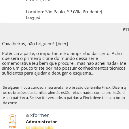
Location: São Paulo, SP (Vila Prudente)
Logged
#11
23 de October de 2013, as 13:36:59
Cavalheiros, não briguem! [beer]
Potência a parte, o importante é o ampzinho dar certo. Acho
que será o primeiro clone do mundo dessa série
comemorativa (eu bem que procurei, mas não achei nada). Me
sinto um pouco triste por não possuir conhecimentos técnicos
suficientes para ajudar a debugar o esquema...
Se alguém ficou curioso, meu avatar é o brasão da família Finck. Dizem q
ue os brasões das famílias alemãs estão relacionados com a profissão d
e seu patriarca. Se isso for verdade, o patriarca Finck deve ter sido bobo
da corte...
xformer
Administrator