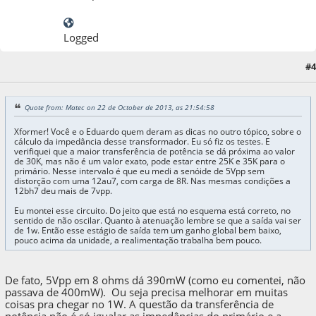
Logged
23 de October de 2013, as 08:05:41
Last Edit
: 15 de April de 2017, as 10:01:43 by
#4
Matec
Quote from: Matec on 22 de October de 2013, as 21:54:58
Xformer! Você e o Eduardo quem deram as dicas no outro tópico, sobre o
cálculo da impedância desse transformador. Eu só fiz os testes. E
verifiquei que a maior transferência de potência se dá próxima ao valor
de 30K, mas não é um valor exato, pode estar entre 25K e 35K para o
primário. Nesse intervalo é que eu medi a senóide de 5Vpp sem
distorção com uma 12au7, com carga de 8R. Nas mesmas condições a
12bh7 deu mais de 7vpp.
Eu montei esse circuito. Do jeito que está no esquema está correto, no
sentido de não oscilar. Quanto à atenuação lembre se que a saída vai ser
de 1w. Então esse estágio de saída tem um ganho global bem baixo,
pouco acima da unidade, a realimentação trabalha bem pouco.
De fato, 5Vpp em 8 ohms dá 390mW (como eu comentei, não
passava de 400mW). Ou seja precisa melhorar em muitas
coisas pra chegar no 1W. A questão da transferência de