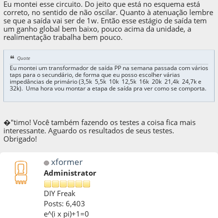
Eu montei esse circuito. Do jeito que está no esquema está
correto, no sentido de não oscilar. Quanto à atenuação lembre
se que a saída vai ser de 1w. Então esse estágio de saída tem
um ganho global bem baixo, pouco acima da unidade, a
realimentação trabalha bem pouco.
Quote
Eu montei um transformador de saída PP na semana passada com vários
taps para o secundário, de forma que eu posso escolher várias
impedâncias de primário (3,5k 5,5k 10k 12,5k 16k 20k 21,4k 24,7k e
32k). Uma hora vou montar a etapa de saída pra ver como se comporta.
�"timo! Você também fazendo os testes a coisa fica mais
interessante. Aguardo os resultados de seus testes.
Obrigado!
xformer
Administrator
DIY Freak
Posts: 6,403
e^(i x pi)+1=0