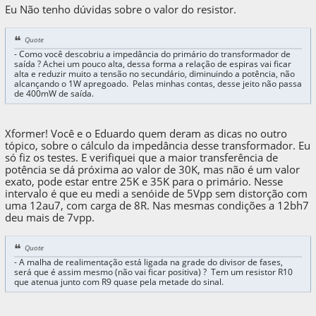
Eu Não tenho dúvidas sobre o valor do resistor.
Quote
- Como você descobriu a impedância do primário do transformador de
saída ? Achei um pouco alta, dessa forma a relação de espiras vai ficar
alta e reduzir muito a tensão no secundário, diminuindo a potência, não
alcançando o 1W apregoado. Pelas minhas contas, desse jeito não passa
de 400mW de saída.
Xformer! Você e o Eduardo quem deram as dicas no outro
tópico, sobre o cálculo da impedância desse transformador. Eu
só fiz os testes. E verifiquei que a maior transferência de
potência se dá próxima ao valor de 30K, mas não é um valor
exato, pode estar entre 25K e 35K para o primário. Nesse
intervalo é que eu medi a senóide de 5Vpp sem distorção com
uma 12au7, com carga de 8R. Nas mesmas condições a 12bh7
deu mais de 7vpp.
Quote
- A malha de realimentação está ligada na grade do divisor de fases,
será que é assim mesmo (não vai ficar positiva) ? Tem um resistor R10
que atenua junto com R9 quase pela metade do sinal.