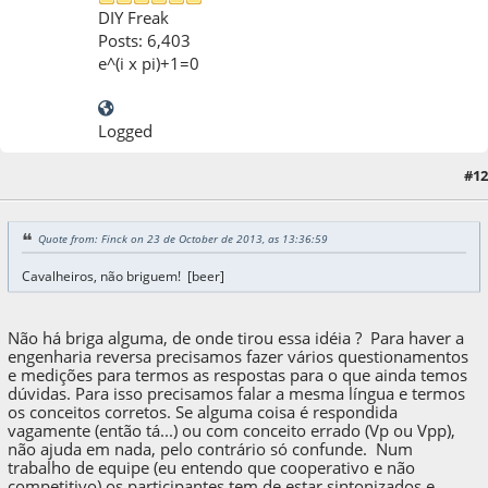
DIY Freak
Posts: 6,403
e^(i x pi)+1=0
Logged
23 de October de 2013, as 14:02:16
Last Edit
: 23 de October de 2013, as 14:04:40
#12
by xformer
Quote from: Finck on 23 de October de 2013, as 13:36:59
Cavalheiros, não briguem! [beer]
Não há briga alguma, de onde tirou essa idéia ? Para haver a
engenharia reversa precisamos fazer vários questionamentos
e medições para termos as respostas para o que ainda temos
dúvidas. Para isso precisamos falar a mesma língua e termos
os conceitos corretos. Se alguma coisa é respondida
vagamente (então tá...) ou com conceito errado (Vp ou Vpp),
não ajuda em nada, pelo contrário só confunde. Num
trabalho de equipe (eu entendo que cooperativo e não
competitivo) os participantes tem de estar sintonizados e