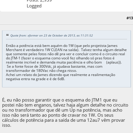
Logged
23 de October de 2013, as 14:25:02
Last Edit
: 14 de January de 2016, as 20:50:20 by
#13
Matec
Quote from: xformer on 23 de October de 2013, as 11:31:52
Então a potência está bem aquém do 1W (que pelo projetista James
Merchant é verdadeiro 1W CLEAN na saída). Talvez tenha algum detalhe
que somente pelas fotos não dê pra ver e concluir como é o circuito real
do JTM-1 (fazer o esquema como você fez olhando só pras fotos é
realmente incrível e demanda muita paciência e olho bom (aplaus)).
Se a fonte fosse de 300Vdc, já ajudava bastante, mas com
transformador de 180Vac não chega nisso.
Achei um relato do James dizendo que realmente a realimentação
negativa entra na grade e é de 6dB.
É, eu não posso garantir que o esquema do JTM1 que eu
postei não tem enganos, talvez haja algum detalhe no circuito
ou no transformador que dê um Up na potência, mas acho
isso não será tanto ao ponto de cravar no 1W. Os seus
cálculos de potência para a saída de uma 12au7 vêm provar
isso.