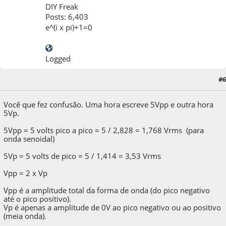
DIY Freak
Posts: 6,403
e^(i x pi)+1=0
Logged
23 de October de 2013, as 09:37:24
Last Edit
: 23 de October de 2013, as 09:49:57
#6
by xformer
Você que fez confusão. Uma hora escreve 5Vpp e outra hora
5Vp.
5Vpp = 5 volts pico a pico = 5 / 2,828 = 1,768 Vrms (para
onda senoidal)
5Vp = 5 volts de pico = 5 / 1,414 = 3,53 Vrms
Vpp = 2 x Vp
Vpp é a amplitude total da forma de onda (do pico negativo
até o pico positivo).
Vp é apenas a amplitude de 0V ao pico negativo ou ao positivo
(meia onda).