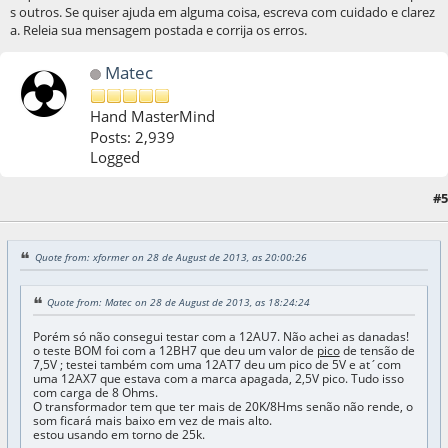
s outros. Se quiser ajuda em alguma coisa, escreva com cuidado e clarez
a. Releia sua mensagem postada e corrija os erros.
Matec
Hand MasterMind
Posts: 2,939
Logged
23 de October de 2013, as 09:28:09
Last Edit
: 15 de April de 2017, as 10:00:36 by
#5
Matec
Quote from: xformer on 28 de August de 2013, as 20:00:26
Quote from: Matec on 28 de August de 2013, as 18:24:24
Porém só não consegui testar com a 12AU7. Não achei as danadas!
o teste BOM foi com a 12BH7 que deu um valor de
pico
de tensão de
7,5V ; testei também com uma 12AT7 deu um pico de 5V e at´com
uma 12AX7 que estava com a marca apagada, 2,5V pico. Tudo isso
com carga de 8 Ohms.
O transformador tem que ter mais de 20K/8Hms senão não rende, o
som ficará mais baixo em vez de mais alto.
estou usando em torno de 25k.