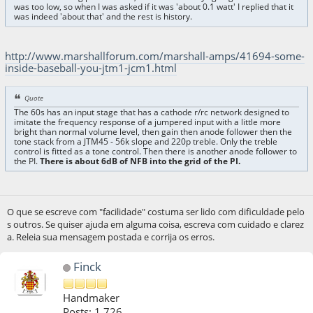
was too low, so when I was asked if it was 'about 0.1 watt' I replied that it
was indeed 'about that' and the rest is history.
http://www.marshallforum.com/marshall-amps/41694-some-
inside-baseball-you-jtm1-jcm1.html
Quote
The 60s has an input stage that has a cathode r/rc network designed to
imitate the frequency response of a jumpered input with a little more
bright than normal volume level, then gain then anode follower then the
tone stack from a JTM45 - 56k slope and 220p treble. Only the treble
control is fitted as a tone control. Then there is another anode follower to
the PI.
There is about 6dB of NFB into the grid of the PI.
O que se escreve com "facilidade" costuma ser lido com dificuldade pelo
s outros. Se quiser ajuda em alguma coisa, escreva com cuidado e clarez
a. Releia sua mensagem postada e corrija os erros.
Finck
Handmaker
Posts: 1,726