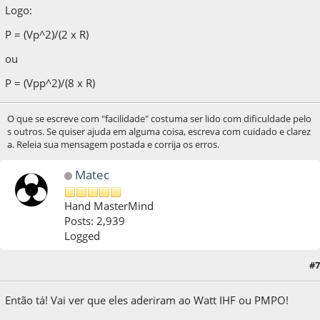
Logo:
P = (Vp^2)/(2 x R)
ou
P = (Vpp^2)/(8 x R)
O que se escreve com "facilidade" costuma ser lido com dificuldade pelo
s outros. Se quiser ajuda em alguma coisa, escreva com cuidado e clarez
a. Releia sua mensagem postada e corrija os erros.
Matec
Hand MasterMind
Posts: 2,939
Logged
23 de October de 2013, as 10:13:09
Last Edit
: 23 de October de 2013, as 10:32:04
#7
by Matec
Então tá! Vai ver que eles aderiram ao Watt IHF ou PMPO!