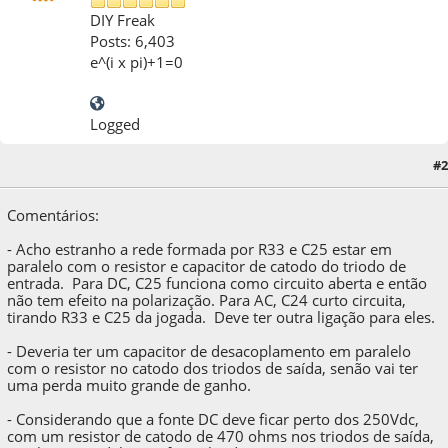
DIY Freak
Posts: 6,403
e^(i x pi)+1=0
Logged
#2
22 de October de 2013, as 20:17:17
Comentários:
- Acho estranho a rede formada por R33 e C25 estar em
paralelo com o resistor e capacitor de catodo do triodo de
entrada. Para DC, C25 funciona como circuito aberta e então
não tem efeito na polarização. Para AC, C24 curto circuita,
tirando R33 e C25 da jogada. Deve ter outra ligação para eles.
- Deveria ter um capacitor de desacoplamento em paralelo
com o resistor no catodo dos triodos de saída, senão vai ter
uma perda muito grande de ganho.
- Considerando que a fonte DC deve ficar perto dos 250Vdc,
com um resistor de catodo de 470 ohms nos triodos de saída,