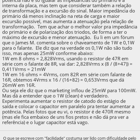
potência não é só igualar as impedâncias do primário e a
interna da placa, mas tem que considerar também a relação
de transformação e a excursão do sinal. Maior impedância do
primário dá menos inclinação na reta de carga e maior
excursão possível, mas aumenta a atenuação pela relação de
transformação. Tem que achar o melhor valor pra impedância
do primário e de polarização dos triodos, de forma a ter o
máximo de excursão e menor atenuação. Eu li em um fórum
que o James M. comenta sobre o chaveamento de 1W e 0,1W
para o falante. Ele diz que na verdade os 0,1W não são tudo
isso, mas apenas 25mW conforme abaixo:
1W em 8 ohms = 2,828Vrms, usando o resistor de 47R em
série com o falante de 8R, vai dar: 2,828Vrms x (8 / (8+47)) =
0,411Vrms = 21mW
1W em 16 ohms = 4Vrms, com 82R em série com falante de
16R, obtemos 4Vrms x 16 / (16+82) = 0,653Vrms que dá
26mW em 16R.
Ou seja ele diz que o marketing inflou de 25mW para 100mW.
Mas dá a entender que o 1W (clean) é verdadeiro.
Experimenta aumentar o resistor de catodo do estágio de
saída e colocar o capacitor em paralelo pra tentar aumentar a
potência. Pelas fotos que eu vi, o resistor é de 470R mesmo
(mas ele fica embaixo de uns fios pretos e não dá pra ver a
referência) e o lugar capacitor está vago.
O que se escreve com "facilidade" costuma ser lido com dificuldade pelo