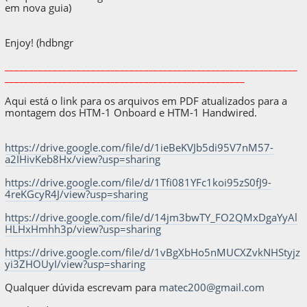
em nova guia)
Enjoy! (hdbngr
_____________________________________________________________
__________________________________________________
Aqui está o link para os arquivos em PDF atualizados para a
montagem dos HTM-1 Onboard e HTM-1 Handwired.
https://drive.google.com/file/d/1ieBeKVJb5di95V7nM57-
a2IHivKeb8Hx/view?usp=sharing
https://drive.google.com/file/d/1Tfi081YFc1koi95zS0fJ9-
4reKGcyR4J/view?usp=sharing
https://drive.google.com/file/d/14jm3bwTY_FO2QMxDgaYyAl
HLHxHmhh3p/view?usp=sharing
https://drive.google.com/file/d/1vBgXbHo5nMUCXZvkNHStyjz
yi3ZHOUyI/view?usp=sharing
Qualquer dúvida escrevam para
matec200@gmail.com