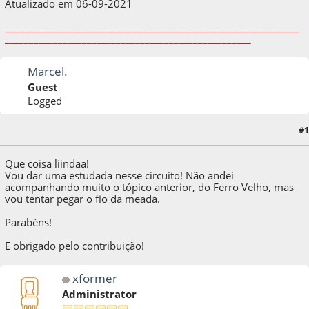
Atualizado em 06-09-2021
_____________________________________________________________
___________________________________________________
Marcel.
Guest
Logged
#1
22 de October de 2013, as 01:33:29
Que coisa liindaa!
Vou dar uma estudada nesse circuito! Não andei
acompanhando muito o tópico anterior, do Ferro Velho, mas
vou tentar pegar o fio da meada.
Parabéns!
E obrigado pelo contribuição!
xformer
Administrator