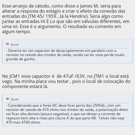
Esse arranjo de cátodo, como disse o James M, seria para
alterar a resposta do estágio e criar o efeito da conexão das
entradas do JTM 45/ 1959 , (à la Hendrix). Seria algo como
juntar as entradas Hi E Lo que são em válvulas diferentes, em
uma só. Esse é o argumento. O resultado eu comento em
algum tempo.
Quote
- Deveria ter um capacitor de desacoplamento em paralelo com o
resistor no catodo dos triodos de saída, senão vai ter uma perda muito
grande de ganho.
No JCM1 esse capacitor é de 47uF /63V, no JTM1 o local está
vago. Na minha placa vou testar , pois o local de colocação do
componente estará lá.
Quote
- Considerando que a fonte DC deve ficar perto dos 250Vdc, com um
resistor de catodo de 470 ohms nos triodos de saída, a polarização deles
vai ficar alta demais (pouco negativa), o que vai deixar a corrente de
repouso bem alta e mais pra classe A do que para AB. Talvez não seja
470 mas 4700 ohms.