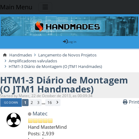
Main Menu
Log in
Handmades
Lançamento de Novos Projetos
Amplificadores valvulados
HTM1-3 Diário de Montagem (O JTM1 Handmades)
HTM1-3 Diário de Montagem
(O JTM1 Handmades)
Started by Matec, 22 de October de 2013, as 00:09:34
Print
...
1
2
3
16
GO DOWN
Matec
Hand MasterMind
Posts: 2,939