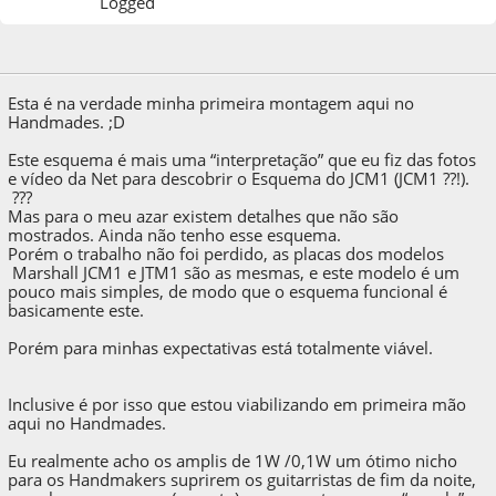
Logged
22 de October de 2013, as 00:09:34
Last Edit
: 26 de September de 2021, as 23:37:40
by Matec
Esta é na verdade minha primeira montagem aqui no
Handmades. ;D
Este esquema é mais uma “interpretação” que eu fiz das fotos
e vídeo da Net para descobrir o Esquema do JCM1 (JCM1 ??!).
???
Mas para o meu azar existem detalhes que não são
mostrados. Ainda não tenho esse esquema.
Porém o trabalho não foi perdido, as placas dos modelos
Marshall JCM1 e JTM1 são as mesmas, e este modelo é um
pouco mais simples, de modo que o esquema funcional é
basicamente este.
Porém para minhas expectativas está totalmente viável.
Inclusive é por isso que estou viabilizando em primeira mão
aqui no Handmades.
Eu realmente acho os amplis de 1W /0,1W um ótimo nicho
para os Handmakers suprirem os guitarristas de fim da noite,