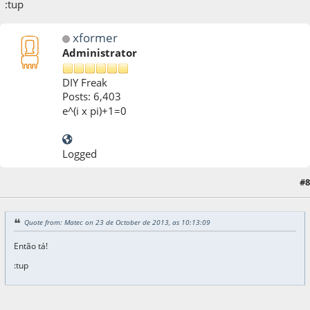
:tup
xformer
Administrator
DIY Freak
Posts: 6,403
e^(i x pi)+1=0
Logged
#8
23 de October de 2013, as 10:33:39
Quote from: Matec on 23 de October de 2013, as 10:13:09
Então tá!
:tup