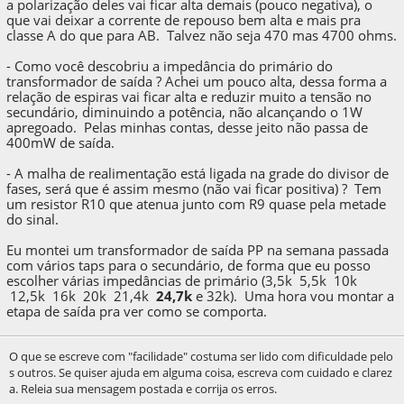
a polarização deles vai ficar alta demais (pouco negativa), o
que vai deixar a corrente de repouso bem alta e mais pra
classe A do que para AB. Talvez não seja 470 mas 4700 ohms.
- Como você descobriu a impedância do primário do
transformador de saída ? Achei um pouco alta, dessa forma a
relação de espiras vai ficar alta e reduzir muito a tensão no
secundário, diminuindo a potência, não alcançando o 1W
apregoado. Pelas minhas contas, desse jeito não passa de
400mW de saída.
- A malha de realimentação está ligada na grade do divisor de
fases, será que é assim mesmo (não vai ficar positiva) ? Tem
um resistor R10 que atenua junto com R9 quase pela metade
do sinal.
Eu montei um transformador de saída PP na semana passada
com vários taps para o secundário, de forma que eu posso
escolher várias impedâncias de primário (3,5k 5,5k 10k
12,5k 16k 20k 21,4k
24,7k
e 32k). Uma hora vou montar a
etapa de saída pra ver como se comporta.
O que se escreve com "facilidade" costuma ser lido com dificuldade pelo
s outros. Se quiser ajuda em alguma coisa, escreva com cuidado e clarez
a. Releia sua mensagem postada e corrija os erros.