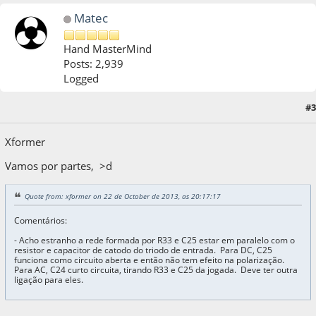
Matec
Hand MasterMind
Posts: 2,939
Logged
22 de October de 2013, as 21:54:58
Last Edit
: 15 de April de 2017, as 09:59:23 by
#3
Matec
Xformer
Vamos por partes, >d
Quote from: xformer on 22 de October de 2013, as 20:17:17
Comentários:
- Acho estranho a rede formada por R33 e C25 estar em paralelo com o
resistor e capacitor de catodo do triodo de entrada. Para DC, C25
funciona como circuito aberta e então não tem efeito na polarização.
Para AC, C24 curto circuita, tirando R33 e C25 da jogada. Deve ter outra
ligação para eles.