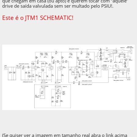
que chegam em casa (ou apto) e querem tocar com “aquele”
drive de saída valvulada sem ser multado pelo PSIU!.
Este é o JTM1 SCHEMATIC!
(Se quiser ver a imagem em tamanho real abra o link acima