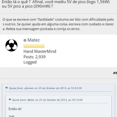
Então tá o quê ? Afinal, você mediu 5V de pico (logo 1,56W)
ou 5V pico a pico (390mW) ?
O que se escreve com "facilidade" costuma ser lido com dificuldade pelo
s outros. Se quiser ajuda em alguma coisa, escreva com cuidado e clarez
a. Releia sua mensagem postada e corrija os erros.
Matec
Hand MasterMind
Posts: 2,939
Logged
23 de October de 2013, as 10:55:28
Last Edit
: 15 de April de 2017, as 10:03:01 by
#9
Matec
Quote from: xformer on 23 de October de 2013, as 10:33:39
Quote from: Matec on 23 de October de 2013, as 10:13:09
Então tá!
:tup