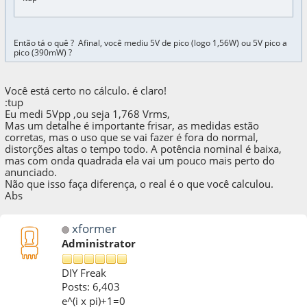
Então tá o quê ? Afinal, você mediu 5V de pico (logo 1,56W) ou 5V pico a
pico (390mW) ?
Você está certo no cálculo. é claro!
:tup
Eu medi 5Vpp ,ou seja 1,768 Vrms,
Mas um detalhe é importante frisar, as medidas estão
corretas, mas o uso que se vai fazer é fora do normal,
distorções altas o tempo todo. A potência nominal é baixa,
mas com onda quadrada ela vai um pouco mais perto do
anunciado.
Não que isso faça diferença, o real é o que você calculou.
Abs
xformer
Administrator
DIY Freak
Posts: 6,403
e^(i x pi)+1=0