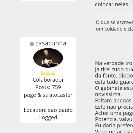
colocar neles.
O que se escreve
om cuidado e cla
casacunha
03 de March de 20
Na verdade tr
ja tirei tudo q
da fonte, diodo
Colaborador
esta tudo guar
Posts: 759
O gabinete est
novissima.
page & stratocaster
Faltam apenas 
Este não preci
Location: sao paulo
Achei uma pagi
Logged
Potencia, valvu
Eu daria prefe
Vou copiar est