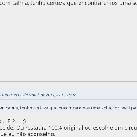
om calma, tenho certeza que encontraremos uma solu
17, as 19:30:49
acunha on 02 de March de 2017, as 19:25:02
m calma, tenho certeza que encontraremos uma soluçao viavel para
. E 2... ;)
cide. Ou restaura 100% original ou escolhe um circu
ue eu não aconselho.