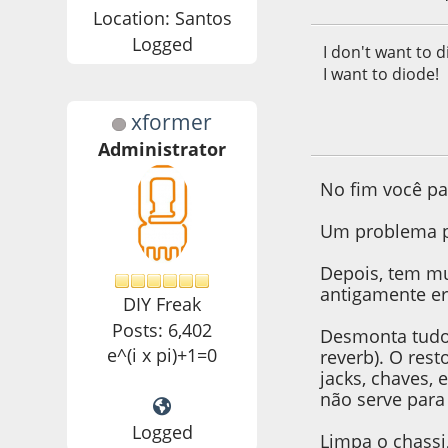
Location: Santos
Logged
I don't want to d
I want to diode!
xformer
02 de March de 20
Administrator
No fim você pa
Um problema pa
Depois, tem mu
antigamente er
DIY Freak
Posts: 6,402
Desmonta tudo,
e^(i x pi)+1=0
reverb). O rest
jacks, chaves,
não serve para
Logged
Limpa o chassi,