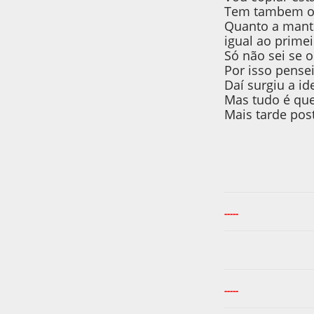
Tem tambem os
Quanto a mante
igual ao prime
Só não sei se 
Por isso pense
Daí surgiu a i
Mas tudo é ques
Mais tarde pos
-----
-----