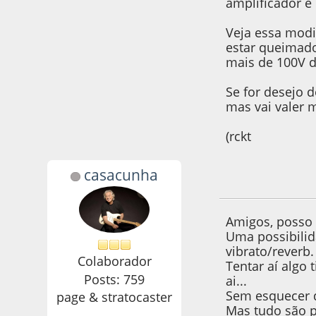
amplificador e 
Veja essa modi
estar queimado
mais de 100V d
Se for desejo 
mas vai valer 
(rckt
casacunha
02 de March de 20
Amigos, posso 
Uma possibilid
vibrato/reverb.
Colaborador
Tentar aí algo
Posts: 759
ai...
Sem esquecer q
page & stratocaster
Mas tudo são p