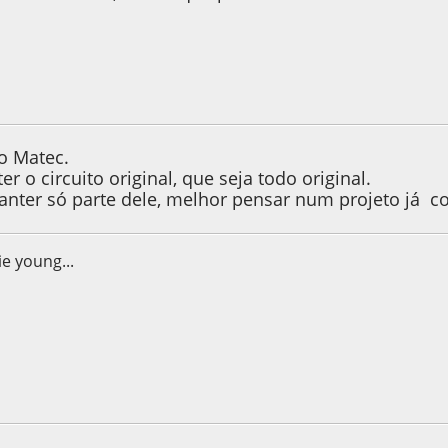
17, as 19:20:00
 o Matec.
er o circuito original, que seja todo original.
manter só parte dele, melhor pensar num projeto já c
ie young...
17, as 19:25:02