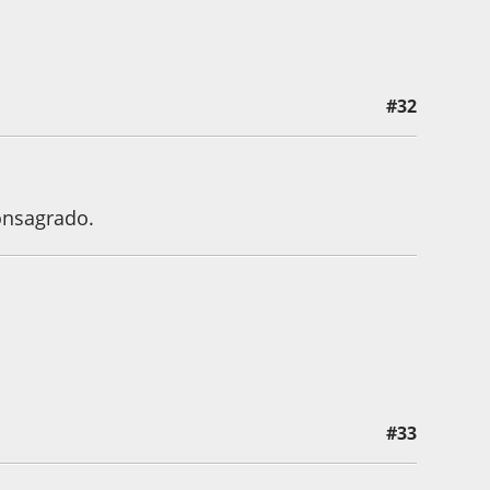
#32
onsagrado.
#33