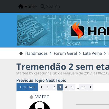
Home
Search
Handmades
Forum Geral
Lata Velha
Tremendão 2 sem eta
Started by casacunha, 20 de February de 2017, as 06:23:
Previous Topic
-
Next Topic
...
1
2
3
4
5
33
GO DOWN
Matec
02 de March de 20