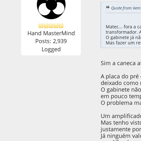
Quote from: kem
Matec... fora a c
transformador. 
Hand MasterMind
O gabinete já nã
Posts: 2,939
Mas fazer um res
Logged
Sim a caneca a
A placa do pré 
deixado como n
O gabinete não
em pouco temp
O problema mai
Um amplificado
Mas tenho vist
justamente por
Já ninguém val