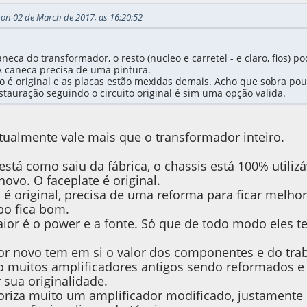
 on 02 de March de 2017, as 16:20:52
aneca do transformador, o resto (nucleo e carretel - e claro, fios) 
A caneca precisa de uma pintura.
o é original e as placas estão mexidas demais. Acho que sobra pou
tauração seguindo o circuito original é sim uma opção valida.
tualmente vale mais que o transformador inteiro.
está como saiu da fábrica, o chassis está 100% utiliz
ovo. O faceplate é original.
 é original, precisa de uma reforma para ficar melho
o fica bom.
or é o power e a fonte. Só que de todo modo eles t
r novo tem em si o valor dos componentes e do trab
o muitos amplificadores antigos sendo reformados e 
 sua originalidade.
oriza muito um amplificador modificado, justamente 