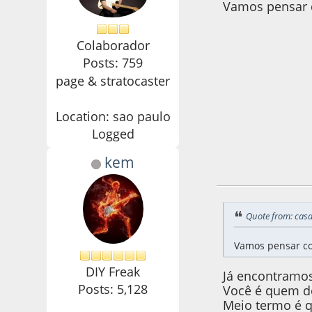
Vamos pensar c
Colaborador
Posts: 759
page & stratocaster
Location: sao paulo
Logged
kem
02 de March de 20
Quote from: cas
Vamos pensar co
DIY Freak
Já encontramos..
Posts: 5,128
Você é quem de
Meio termo é q