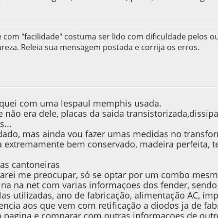
 com "facilidade" costuma ser lido com dificuldade pelos o
reza. Releia sua mensagem postada e corrija os erros.
17, as 07:21:23
Last Edit
: 03 de March de 2017, as 22:27:43 by c
oquei com uma lespaul memphis usada.
ue não era dele, placas da saida transistorizada,dissi
s...
dado, mas ainda vou fazer umas medidas no transform
a extremamente bem conservado, madeira perfeita, te
as cantoneiras
sarei me preocupar, só se optar por um combo mesm
na na net com varias informaçoes dos fender, sendo 
las utilizadas, ano de fabricação, alimentação AC, imp
rencia aos que vem com retificação a diodos ja de f
a pagina e comparar com outras informaçoes de outro