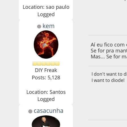
Location: sao paulo
Logged
kem
02 de March de 20
Aí eu fico com
Se for pra mant
Mas... Se for 
DIY Freak
I don't want to d
Posts: 5,128
I want to diode!
Location: Santos
Logged
casacunha
02 de March de 20