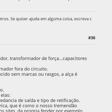
utros. Se quiser ajuda em alguma coisa, escreva c
#36
asacunha
pador, transformador de força...capacitores
ador fora do circuito.
cido sem marcas ou rasgos, a alça é
o.
elas:
edancia de saída e tipo de retificação.
abrica, que é como o nosso tremendão
s sites, da propria fender por exemplo