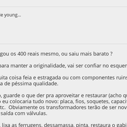
ie young...
17, as 19:55:14
gou os 400 reais mesmo, ou saiu mais barato ?
ra manter a originalidade, vai ser confiar no esquem
ita coisa feia e estragada ou com componentes ruins
a de péssima qualidade.
 guarde o que der pra aproveitar e restaurar (acho q
o eu colocaria tudo novo: placa, fios, soquetes, capac
 etc. Obviamente os transformadores terão de ser nov
 saída com válvulas.
 lixa as ferrugens, dessamassa, pinta, restaura o gab