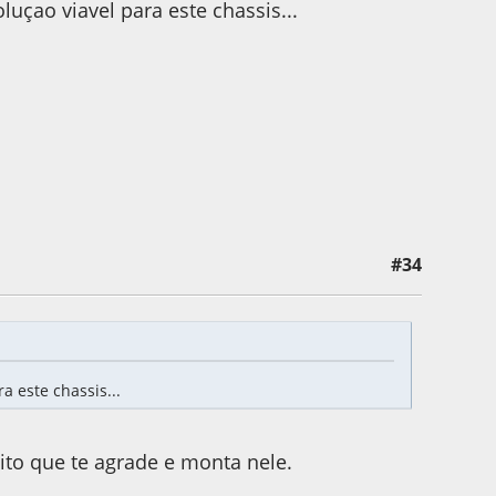
çao viavel para este chassis...
#34
 este chassis...
ito que te agrade e monta nele.