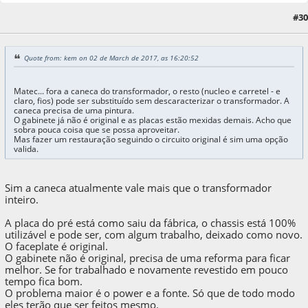
#30
02 de March de 2017, as 17:04:21
Quote from: kem on 02 de March de 2017, as 16:20:52
Matec... fora a caneca do transformador, o resto (nucleo e carretel - e
claro, fios) pode ser substituído sem descaracterizar o transformador. A
caneca precisa de uma pintura.
O gabinete já não é original e as placas estão mexidas demais. Acho que
sobra pouca coisa que se possa aproveitar.
Mas fazer um restauração seguindo o circuito original é sim uma opção
valida.
Sim a caneca atualmente vale mais que o transformador
inteiro.
A placa do pré está como saiu da fábrica, o chassis está 100%
utilizável e pode ser, com algum trabalho, deixado como novo.
O faceplate é original.
O gabinete não é original, precisa de uma reforma para ficar
melhor. Se for trabalhado e novamente revestido em pouco
tempo fica bom.
O problema maior é o power e a fonte. Só que de todo modo
eles terão que ser feitos mesmo.