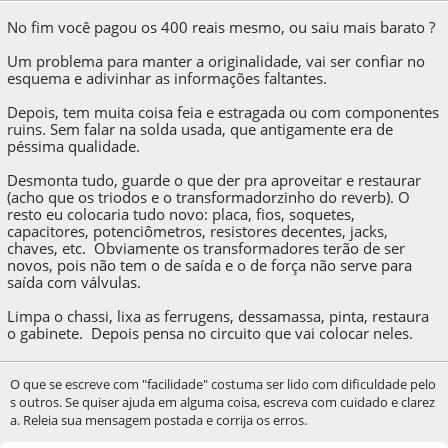
No fim você pagou os 400 reais mesmo, ou saiu mais barato ?
Um problema para manter a originalidade, vai ser confiar no
esquema e adivinhar as informações faltantes.
Depois, tem muita coisa feia e estragada ou com componentes
ruins. Sem falar na solda usada, que antigamente era de
péssima qualidade.
Desmonta tudo, guarde o que der pra aproveitar e restaurar
(acho que os triodos e o transformadorzinho do reverb). O
resto eu colocaria tudo novo: placa, fios, soquetes,
capacitores, potenciômetros, resistores decentes, jacks,
chaves, etc. Obviamente os transformadores terão de ser
novos, pois não tem o de saída e o de força não serve para
saída com válvulas.
Limpa o chassi, lixa as ferrugens, dessamassa, pinta, restaura
o gabinete. Depois pensa no circuito que vai colocar neles.
O que se escreve com "facilidade" costuma ser lido com dificuldade pelo
s outros. Se quiser ajuda em alguma coisa, escreva com cuidado e clarez
a. Releia sua mensagem postada e corrija os erros.