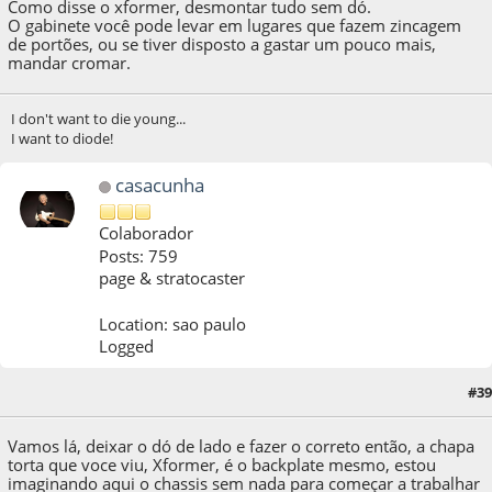
Como disse o xformer, desmontar tudo sem dó.
O gabinete você pode levar em lugares que fazem zincagem
de portões, ou se tiver disposto a gastar um pouco mais,
mandar cromar.
I don't want to die young...
I want to diode!
casacunha
Colaborador
Posts: 759
page & stratocaster
Location: sao paulo
Logged
04 de March de 2017, as 15:55:54
Last Edit
: 04 de March de 2017, as 16:54:35 by
#39
casacunha
Vamos lá, deixar o dó de lado e fazer o correto então, a chapa
torta que voce viu, Xformer, é o backplate mesmo, estou
imaginando aqui o chassis sem nada para começar a trabalhar