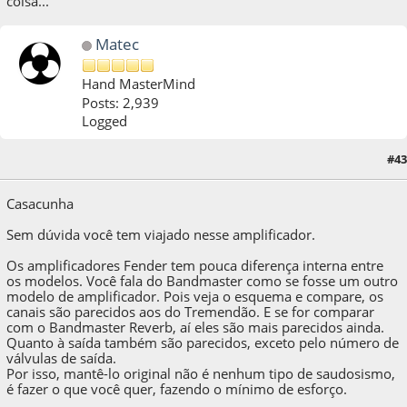
coisa...
Matec
Hand MasterMind
Posts: 2,939
Logged
06 de March de 2017, as 09:31:58
Last Edit
: 06 de March de 2017, as 09:34:24 by
#43
Matec
Casacunha
Sem dúvida você tem viajado nesse amplificador.
Os amplificadores Fender tem pouca diferença interna entre
os modelos. Você fala do Bandmaster como se fosse um outro
modelo de amplificador. Pois veja o esquema e compare, os
canais são parecidos aos do Tremendão. E se for comparar
com o Bandmaster Reverb, aí eles são mais parecidos ainda.
Quanto à saída também são parecidos, exceto pelo número de
válvulas de saída.
Por isso, mantê-lo original não é nenhum tipo de saudosismo,
é fazer o que você quer, fazendo o mínimo de esforço.