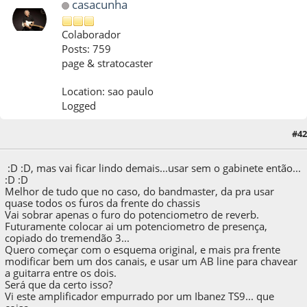
casacunha
Colaborador
Posts: 759
page & stratocaster
Location: sao paulo
Logged
#42
05 de March de 2017, as 21:58:17
:D :D, mas vai ficar lindo demais...usar sem o gabinete então...
:D :D
Melhor de tudo que no caso, do bandmaster, da pra usar
quase todos os furos da frente do chassis
Vai sobrar apenas o furo do potenciometro de reverb.
Futuramente colocar ai um potenciometro de presença,
copiado do tremendão 3...
Quero começar com o esquema original, e mais pra frente
modificar bem um dos canais, e usar um AB line para chavear
a guitarra entre os dois.
Será que da certo isso?
Vi este amplificador empurrado por um Ibanez TS9... que