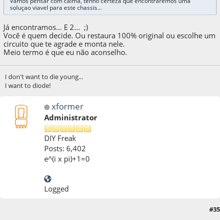
Vamos pensar com calma, tenho certeza que encontraremos uma
soluçao viavel para este chassis...
Já encontramos... E 2... ;)
Você é quem decide. Ou restaura 100% original ou escolhe um
circuito que te agrade e monta nele.
Meio termo é que eu não aconselho.
I don't want to die young...
I want to diode!
xformer
Administrator
DIY Freak
Posts: 6,402
e^(i x pi)+1=0
Logged
#35
02 de March de 2017, as 19:55:14