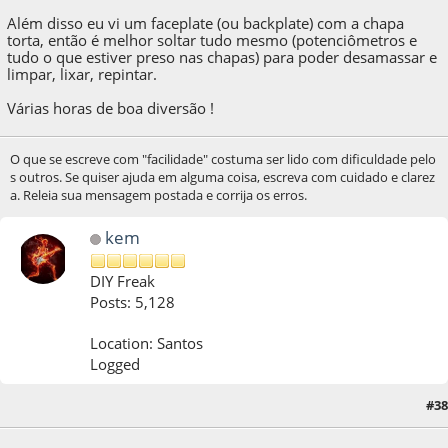
Além disso eu vi um faceplate (ou backplate) com a chapa
torta, então é melhor soltar tudo mesmo (potenciômetros e
tudo o que estiver preso nas chapas) para poder desamassar e
limpar, lixar, repintar.
Várias horas de boa diversão !
O que se escreve com "facilidade" costuma ser lido com dificuldade pelo
s outros. Se quiser ajuda em alguma coisa, escreva com cuidado e clarez
a. Releia sua mensagem postada e corrija os erros.
kem
DIY Freak
Posts: 5,128
Location: Santos
Logged
#38
04 de March de 2017, as 12:00:41