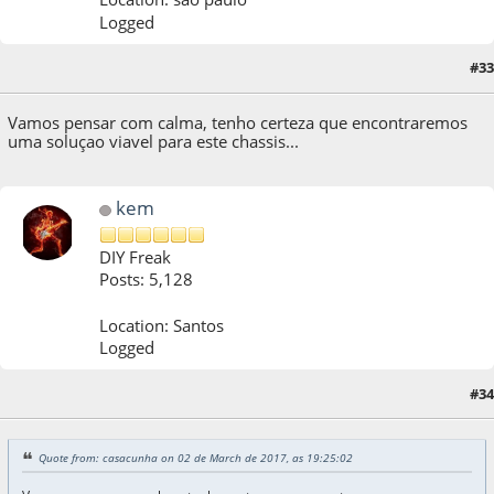
Logged
#33
02 de March de 2017, as 19:25:02
Vamos pensar com calma, tenho certeza que encontraremos
uma soluçao viavel para este chassis...
kem
DIY Freak
Posts: 5,128
Location: Santos
Logged
#34
02 de March de 2017, as 19:30:49
Quote from: casacunha on 02 de March de 2017, as 19:25:02