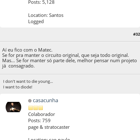
Posts: 5,128
Location: Santos
Logged
#32
02 de March de 2017, as 19:20:00
Aí eu fico com o Matec.
Se for pra manter o circuito original, que seja todo original.
Mas... Se for manter só parte dele, melhor pensar num projeto
já consagrado.
I don't want to die young...
I want to diode!
casacunha
Colaborador
Posts: 759
page & stratocaster
Location: sao paulo