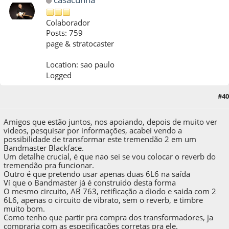
Colaborador
Posts: 759
page & stratocaster
Location: sao paulo
Logged
#40
05 de March de 2017, as 18:46:29
Amigos que estão juntos, nos apoiando, depois de muito ver
videos, pesquisar por informações, acabei vendo a
possibilidade de transformar este tremendão 2 em um
Bandmaster Blackface.
Um detalhe crucial, é que nao sei se vou colocar o reverb do
tremendão pra funcionar.
Outro é que pretendo usar apenas duas 6L6 na saída
Ví que o Bandmaster já é construido desta forma
O mesmo circuito, AB 763, retificação a diodo e saida com 2
6L6, apenas o circuito de vibrato, sem o reverb, e timbre
muito bom.
Como tenho que partir pra compra dos transformadores, ja
compraria com as especificações corretas pra ele.