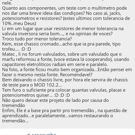
nele.
Quanto aos componentes, um teste com o multimetro pode
nos dar uma breve ideia das condiçoes? No caso aí, jacks,
potenciometros e resistores? (estes ultimos com tolerancia de
10%..meu Deus)
Li em um lugar que usar resistores de menor tolerancia na
valvula inversora seria bom..., e na opiniao de voces?
Troco tudo por menor tolerancia?
Kem, esse chassis cromado...acho que ia pra parede, tipo
trofeu.... :D :D
Matec , li no forum valvulados, sobre um valvulado que o
marfu reformou a fonte, (voce estava lá cooperando), usando
capacitores eletroliticos radiais em serie e paralelo.
Na foto, a fonte ficou muito bem organizada...Então pensei em
fazer o mesmo nesta fonte. Recomendavel?
Bem deixando o chassis livre, por hora ele servira de chassis
de teste para o MOD 102.2...
Tem furo o suficiente pra colocar quantas valvulas, placas e
potenciometros quiser... :D :D :D
Não quero deixar este projeto de lado por causa do
tremendão
Enfim, Ele é a base pra partir pro tremendão , na questão de
aprendizado...e paralelamente...vamos restaurando o
tremendão...
casacunha