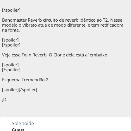
[/spoiler]
Bandmaster Reverb circuito de reverb idêntico ao T2. Nesse
modelo o vibrato atua de modo diferente, e tem retificadora
na fonte.
[spoiler]
[/spoiler]
Veja esse Twin Reverb. O Clone dele está aí embaixo
[spoiler]
[/spoiler]
Esquema Tremendão 2
[spoiler]
[/spoiler]
;D
Solenoide
Guest