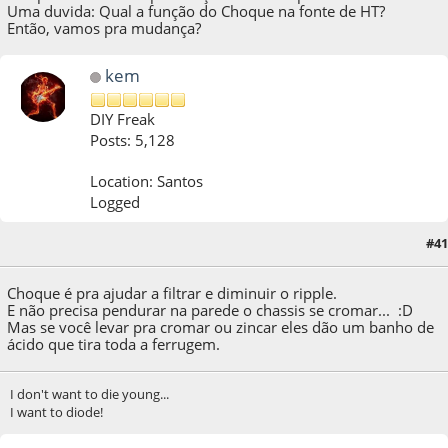
Uma duvida: Qual a função do Choque na fonte de HT?
Então, vamos pra mudança?
kem
DIY Freak
Posts: 5,128
Location: Santos
Logged
#41
05 de March de 2017, as 18:52:40
Choque é pra ajudar a filtrar e diminuir o ripple.
E não precisa pendurar na parede o chassis se cromar... :D
Mas se você levar pra cromar ou zincar eles dão um banho de
ácido que tira toda a ferrugem.
I don't want to die young...
I want to diode!