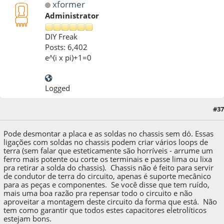
xformer
Administrator
DIY Freak
Posts: 6,402
e^(i x pi)+1=0
Logged
04 de March de 2017, as 11:27:47
Last Edit
: 04 de March de 2017, as 11:29:28 by
#37
xformer
Pode desmontar a placa e as soldas no chassis sem dó. Essas
ligações com soldas no chassis podem criar vários loops de
terra (sem falar que esteticamente são horríveis - arrume um
ferro mais potente ou corte os terminais e passe lima ou lixa
pra retirar a solda do chassis). Chassis não é feito para servir
de condutor de terra do circuito, apenas é suporte mecânico
para as peças e componentes. Se você disse que tem ruído,
mais uma boa razão pra repensar todo o circuito e não
aproveitar a montagem deste circuito da forma que está. Não
tem como garantir que todos estes capacitores eletrolíticos
estejam bons.