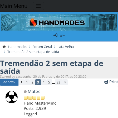
Main Menu
Log in
Handmades
Forum Geral
Lata Velha
Tremendão 2 sem etapa de saída
Tremendão 2 sem etapa de
saída
Started by casacunha, 20 de February de 2017, as 06:23:26
Print
...
1
2
3
4
5
33
GO DOWN
Matec
Hand MasterMind
Posts: 2,939
Logged