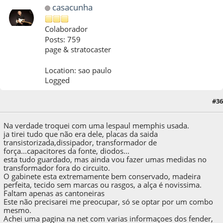
casacunha
Colaborador
Posts: 759
page & stratocaster
Location: sao paulo
Logged
03 de March de 2017, as 07:21:23
Last Edit
: 03 de March de 2017, as 22:27:43 by
#36
casacunha
Na verdade troquei com uma lespaul memphis usada.
ja tirei tudo que não era dele, placas da saida
transistorizada,dissipador, transformador de
força...capacitores da fonte, diodos...
esta tudo guardado, mas ainda vou fazer umas medidas no
transformador fora do circuito.
O gabinete esta extremamente bem conservado, madeira
perfeita, tecido sem marcas ou rasgos, a alça é novissima.
Faltam apenas as cantoneiras
Este não precisarei me preocupar, só se optar por um combo
mesmo.
Achei uma pagina na net com varias informaçoes dos fender,