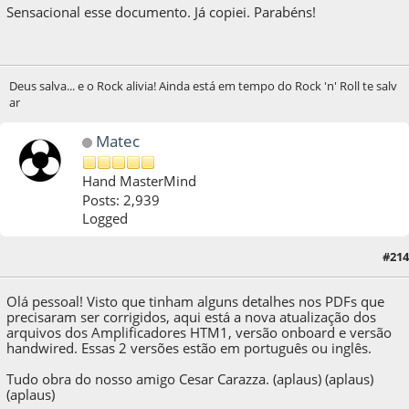
Sensacional esse documento. Já copiei. Parabéns!
Deus salva... e o Rock alivia! Ainda está em tempo do Rock 'n' Roll te salv
ar
Matec
Hand MasterMind
Posts: 2,939
Logged
06 de September de 2021, as 21:53:53
Last Edit
: 07 de September de 2021, as
#214
02:30:32 by Matec
Olá pessoal! Visto que tinham alguns detalhes nos PDFs que
precisaram ser corrigidos, aqui está a nova atualização dos
arquivos dos Amplificadores HTM1, versão onboard e versão
handwired. Essas 2 versões estão em português ou inglês.
Tudo obra do nosso amigo Cesar Carazza. (aplaus) (aplaus)
(aplaus)