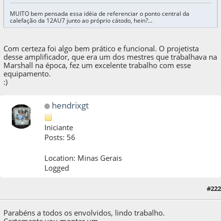
MUITO bem pensada essa idéia de referenciar o ponto central da
calefação da 12AU7 junto ao próprio cátodo, hein?...
Com certeza foi algo bem prático e funcional. O projetista
desse amplificador, que era um dos mestres que trabalhava na
Marshall na época, fez um excelente trabalho com esse
equipamento.
:)
hendrixgt
Iniciante
Posts: 56
Location: Minas Gerais
Logged
11 de August de 2022, as 13:13:44
Last Edit
: 11 de August de 2022, as 13:16:05 by
#222
hendrixgt
Parabéns a todos os envolvidos, lindo trabalho.