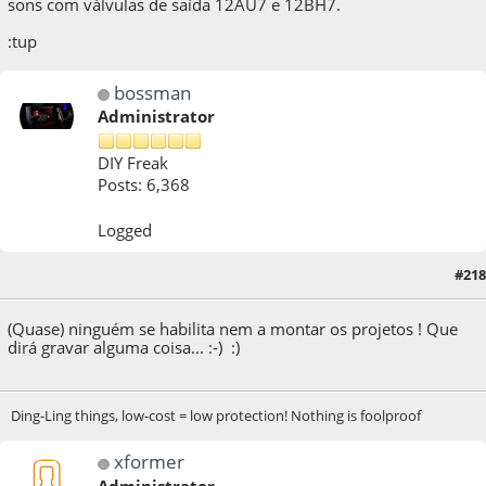
sons com válvulas de saída 12AU7 e 12BH7.
:tup
bossman
Administrator
DIY Freak
Posts: 6,368
Logged
#218
09 de September de 2021, as 14:31:27
(Quase) ninguém se habilita nem a montar os projetos ! Que
dirá gravar alguma coisa... :-) :)
Ding-Ling things, low-cost = low protection! Nothing is foolproof
xformer