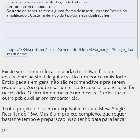
Parabéns a todos os envolvidos, lindo trabalho.
Certamente vou montar um.
Gostaria de saber se tem alguma forma de inserir um send/return no
amplificador. Gostaria de algo do tipo do mesa dualrectifier.
-----
[
https://el34world.com/charts/Schematics/files/Mesa_boogie/Boogie_dua
lrectifier.pdf
]
Existe sim, como colocar o send/return. Não fica um
equivalente ao sinal de guitarra, fica um pouco mais forte.
Então pedais em geral não são recomendáveis pra serem
usados ali. Você pode usar um circuito auxiliar pra isso, se for
necessário. O circuito do mesa é um desses. Precisa fazer
outra pcb auxiliar pra embarcar ele.
Tenho projeto de fazer um equivalente a um Mesa Single
Rectifier de 15w. Mas é um projeto complexo, que requer
bastante tempo e preparação. Não tenho data para lançar.
:)