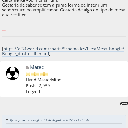
Certamente vou montar um.
Gostaria de saber se tem alguma forma de inserir um
send/return no amplificador. Gostaria de algo do tipo do mesa
dualrectifier.
-----
[
https://el34world.com/charts/Schematics/files/Mesa_boogie/
Boogie_dualrectifier.pdf
]
Matec
Hand MasterMind
Posts: 2,939
Logged
11 de August de 2022, as 14:39:26
Last Edit
: 11 de August de 2022, as 14:50:04 by
#223
Matec
Quote from: hendrixgt on 11 de August de 2022, as 13:13:44