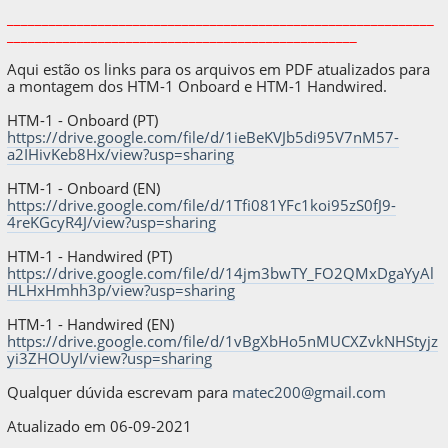
_____________________________________________________________
__________________________________________________
Aqui estão os links para os arquivos em PDF atualizados para
a montagem dos HTM-1 Onboard e HTM-1 Handwired.
HTM-1 - Onboard (PT)
https://drive.google.com/file/d/1ieBeKVJb5di95V7nM57-
a2IHivKeb8Hx/view?usp=sharing
HTM-1 - Onboard (EN)
https://drive.google.com/file/d/1Tfi081YFc1koi95zS0fJ9-
4reKGcyR4J/view?usp=sharing
HTM-1 - Handwired (PT)
https://drive.google.com/file/d/14jm3bwTY_FO2QMxDgaYyAl
HLHxHmhh3p/view?usp=sharing
HTM-1 - Handwired (EN)
https://drive.google.com/file/d/1vBgXbHo5nMUCXZvkNHStyjz
yi3ZHOUyI/view?usp=sharing
Qualquer dúvida escrevam para
matec200@gmail.com
Atualizado em 06-09-2021