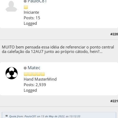
PauloC81
Iniciante
Posts: 15
Logged
#220
13 de May de 2022, as 13:12:33
MUITO bem pensada essa idéia de referenciar o ponto central
da calefação da 12AU7 junto ao próprio cátodo, hein?...
Matec
Hand MasterMind
Posts: 2,939
Logged
#221
13 de May de 2022, as 21:49:10
Quote from: PauloC81 on 13 de May de 2022, as 13:12:33