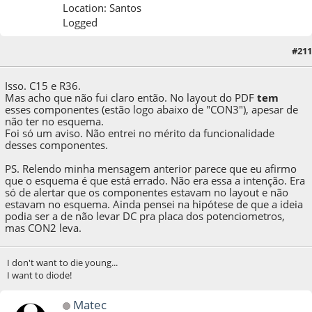
Location: Santos
Logged
#211
01 de May de 2021, as 05:52:27
Last Edit
: 01 de May de 2021, as 06:19:30 by kem
Isso. C15 e R36.
Mas acho que não fui claro então. No layout do PDF
tem
esses componentes (estão logo abaixo de "CON3"), apesar de
não ter no esquema.
Foi só um aviso. Não entrei no mérito da funcionalidade
desses componentes.
PS. Relendo minha mensagem anterior parece que eu afirmo
que o esquema é que está errado. Não era essa a intenção. Era
só de alertar que os componentes estavam no layout e não
estavam no esquema. Ainda pensei na hipótese de que a ideia
podia ser a de não levar DC pra placa dos potenciometros,
mas CON2 leva.
I don't want to die young...
I want to diode!
Matec