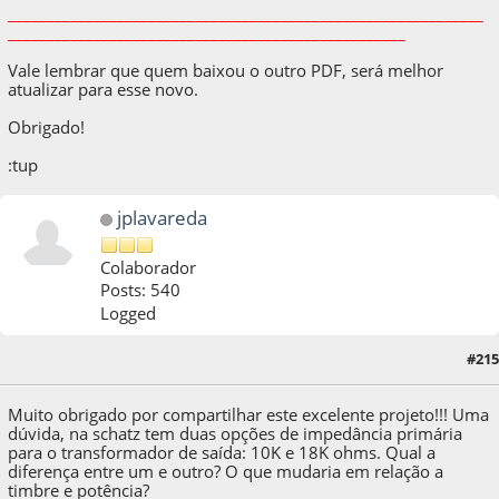
_____________________________________________________________
___________________________________________________
Vale lembrar que quem baixou o outro PDF, será melhor
atualizar para esse novo.
Obrigado!
:tup
jplavareda
Colaborador
Posts: 540
Logged
08 de September de 2021, as 02:48:21
Last Edit
: 08 de September de 2021, as
#215
03:13:59 by jplavareda
Muito obrigado por compartilhar este excelente projeto!!! Uma
dúvida, na schatz tem duas opções de impedância primária
para o transformador de saída: 10K e 18K ohms. Qual a
diferença entre um e outro? O que mudaria em relação a
timbre e potência?