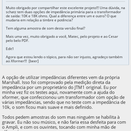
Muito obrigado por compartilhar este excelente projeto!!! Uma dúvida, na
schatz tem duas opções de impedância primária para o transformador
de saída: 10K e 18K ohms. Qual a diferença entre um e outro? O que
mudaria em relação a timbre e potência?
Tem alguma amostra de som desta versão final?
Mais uma vez, muito obrigado a você, Matec, pelo projeto e ao Cesar
pelo belo PDF.
Edit1
Agora que estou lendo o tópico, para não ser injusto, agradeço também
ao Xformer!!! [beer]
A opção de utilizar impedâncias diferentes vem da própria
Marshall. Isso foi comprovado pela medição direta da
impedância por um proprietário do JTM1 original. Eu por
minha vez fiz os testes aqui, novamente com a ajuda do
xformer, que confeccionou um transformador com opção de
várias impedâncias, sendo que no teste com a impedância de
10k, o som ficou mais suave e mais definido.
Todos pedem amostras do som mas ninguém se habilita à
gravar. Eu não sou músico, e não faria essa desfeita para com
o Ampli, e com os ouvintes, tocando com minha mão de