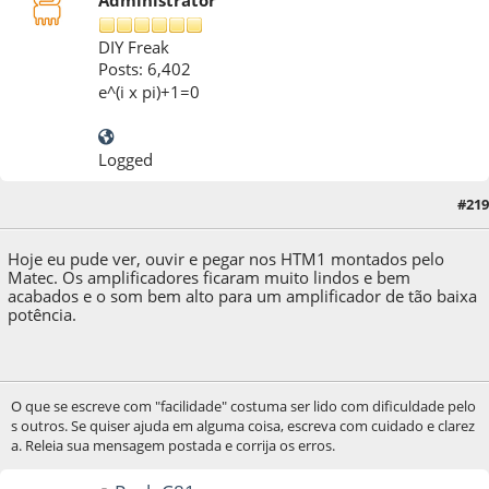
Administrator
DIY Freak
Posts: 6,402
e^(i x pi)+1=0
Logged
#219
12 de May de 2022, as 18:47:39
Hoje eu pude ver, ouvir e pegar nos HTM1 montados pelo
Matec. Os amplificadores ficaram muito lindos e bem
acabados e o som bem alto para um amplificador de tão baixa
potência.
O que se escreve com "facilidade" costuma ser lido com dificuldade pelo
s outros. Se quiser ajuda em alguma coisa, escreva com cuidado e clarez
a. Releia sua mensagem postada e corrija os erros.