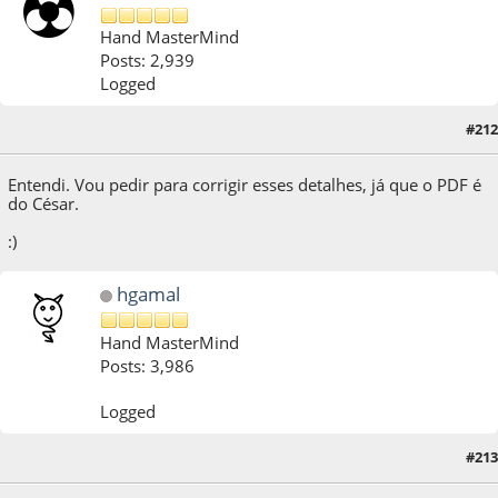
Hand MasterMind
Posts: 2,939
Logged
#212
01 de May de 2021, as 06:01:29
Entendi. Vou pedir para corrigir esses detalhes, já que o PDF é
do César.
:)
hgamal
Hand MasterMind
Posts: 3,986
Logged
#213
02 de May de 2021, as 05:41:42