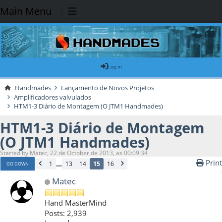
Main Menu
Log in
Handmades
Lançamento de Novos Projetos
Amplificadores valvulados
HTM1-3 Diário de Montagem (O JTM1 Handmades)
HTM1-3 Diário de Montagem
(O JTM1 Handmades)
Started by Matec, 22 de October de 2013, as 00:09:34
Print
...
1
13
14
15
16
GO DOWN
Matec
Hand MasterMind
Posts: 2,939