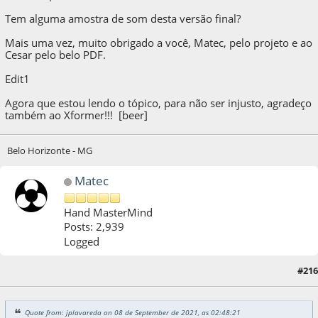
Tem alguma amostra de som desta versão final?
Mais uma vez, muito obrigado a você, Matec, pelo projeto e ao
Cesar pelo belo PDF.
Edit1
Agora que estou lendo o tópico, para não ser injusto, agradeço
também ao Xformer!!! [beer]
Belo Horizonte - MG
Matec
Hand MasterMind
Posts: 2,939
Logged
#216
08 de September de 2021, as 03:29:57
Quote from: jplavareda on 08 de September de 2021, as 02:48:21