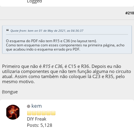
Logged
#210
01 de May de 2021, as 05:35:59
Quote from: kem on 01 de May de 2021, as 04:36:37
O esquema do PDF não tem R15 e C36 (no layout tem).
Como tem esquema com esses componentes na primeira página, acho
que acabou indo o esquema errado pro PDF.
Primeiro que não é
R15 e C36
, é C15 e R36. Depois eu não
utilizaria componentes que não tem função alguma no circuito
atual. Assim como também não coloquei lá C23 e R35, pelo
mesmo motivo.
(tongue
kem
DIY Freak
Posts: 5,128